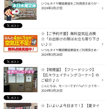
いつもタイヤ館桔梗店をご利用頂きありがとうございますm(_ _)m おはようございます♪当店は本日定休日となっております！ 尚、本日は昭和店、本通店、も定休日となりますので お急ぎの場合は日の出店をご利用下さい♪ お急ぎじゃ無い場合は、是非木曜日に桔梗店のご利用をお願い致します✌︎('ω'✌︎ ) ...
2024年3月27日
☆【ご予約不要】無料空気圧点検
☆「お出掛けの際はお立ち寄り下さ
い♪☆
いつもタイヤ館函館桔梗店をご利用頂きありがとうございます٩(^‿^)۶ タイヤの空気圧は自然と変動していくものなので 当店では1か月に一度、空気圧の点検を推奨していますが 皆様タイヤの空気圧チェックはお済ですか？？ タイヤ製造業発展の為設立された団体さんの調査では なんと！！4台に一台が空...
2024年3月26日
☆【喫煙室】【フリードリンク】
【広々ウェイティングコーナー】の
ご紹介♪☆
こんにちは、モーリーです∩^ω^∩ さて今日、ご紹介するのは… タイヤ館函館桔梗店には… 【喫煙所】ございます♪です∩^ω^∩ 今まで大事な事のご紹介をしていませんでしたね…申し訳ございませんm(_ _)m 店内分煙であずましーく一服して頂いて 広々ウェイティングコーナーではフリードリンクをお楽しみくだ...
2024年3月25日
☆【いよいよ今日まで！】【夏タイ