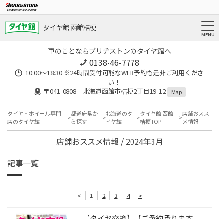
タイヤ館 函館桔梗
車のことならブリヂストンのタイヤ館へ
0138-46-7778
10:00～18:30 ※24時間受付可能なWEB予約も是非ご利用くださ
い！
〒041-0808 北海道函館市桔梗2丁目19-12
Map
タイヤ・ホイール専門
都道府県か
北海道のタ
タイヤ館 函館
店舗おスス
店のタイヤ館
ら探す
イヤ館
桔梗TOP
メ情報
店舗おススメ情報 / 2024年3月
記事一覧
<
1
2
3
4
>
【タイヤ交換】【ご予約承ります