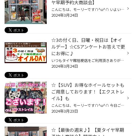
ヤ早期予約大商談会】
こんにちは、モーリーです∩^ω^∩ いよいよ今日まで 【夏タイヤ早期予約大商談会】最終日！！ と と。 2/23（金）〜3/31(日)まで 【プレミアムタイヤセール】も好評開催中です♪∩^ω^∩ 今、お持ちの夏タイヤは大丈夫ですか？？ こんな状態になっていませんか？ ① 使用年数が３～４以上経っている。 ② タ...
2024年3月24日
☆3の付く日、日曜・祝日は【オイ
ルデー】☆CSアンケートお答えで更
にお得に♪
いつもタイヤ館桔梗店をご利用頂きありがとうございます٩( 'ω' )و 本日24日はオイルデーとなります('ω')ノ☆ 【3の付く日】【日曜】【祝日】は 当店でのオイル交換は ・ドレンパッキンを毎回新品に交換(一部車両除く) オイル交換の際、ドレンボルトのパッキンも 交換のたびに力がかかり劣化してしま...
2024年3月24日
☆【SUV】お得なホイールセットも
ご用意しております！【エクストレ
イル】も
こんにちは、モーリーです∩^ω^∩ 今日ご案内するのは SUVのタイヤ☆ホイールセットもタイヤ館にお任せください♪デス お買い得なタイヤ☆ホイールセットありますよ〜♪ 人気の車種【CX-5】【エクストレイル】【ハイエース】も∩^ω^∩ ぜひ来店して頂いて、お客様のお車にピッタリのホイールセットを 見つけ...
2024年3月23日
☆【最後の週末♪】【夏タイヤ早期