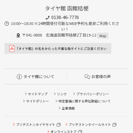
タイヤ館 函館桔梗
0138-46-7778
10:00～18:30 ※24時間受付可能なWEB予約も是非ご利用くださ
い！
〒041-0808 北海道函館市桔梗2丁目19-12
Map
タイヤ館について
お客様の声
サイトマップ
リンク
プライバシーポリシー
サイトポリシー
特定整備に関する弊社取組について
企業情報
ブリヂストンタイヤサイト
ブリヂストンホイールサイト
タイヤ点検・安全点検/タイヤ履き替え/オイル交換/その他
ピット作業の予約
オンラインストア