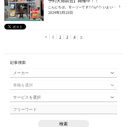
予約大商談会】開催中！！
こんにちは、モーリーです∩^ω^∩ いよいよ最後の週末、3/24(日)まで 【夏タイヤ早期予約大商談会】開催中でございます！！ と と。 2/23（金）〜3/31(日)まで 【プレミアムタイヤセール】も好評開催中です♪∩^ω^∩ 今、お持ちの夏タイヤは大丈夫ですか？？ こんな状態になっていませんか？ ① 使用年数...
2024年3月23日
<
1
2
3
4
>
記事検索