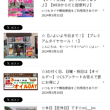
♪】【WEBからだと超便利♪】
いつもタイヤ館桔梗店をご利用頂きありがとうございます:) こんにちは、モーリーです∩^ω^∩ もうそろそろタイヤ交換をお考えの方♪ ご希望のお日にちがあるお客様は、お早めのご予約をオススメ致します！！ ご予約はお電話以外にもこのホームページからでも可能です！ タイヤにホイールが付いている状...
2024年3月31日
☆【いよいよ今日まで！】【プレミ
アムタイヤセール！！】
こんにちは、モーリーです∩^ω^∩ いよいよ今日まで 【プレミアムタイヤセール】も好評開催中です♪∩^ω^∩ 今、お持ちの夏タイヤは大丈夫ですか？？ こんな状態になっていませんか？ ① 使用年数が３～４以上経っている。 ② タイヤのミゾが減っている。 ③ タイヤにヒビ割れがみられる。 お持ちの夏タイヤ...
2024年3月31日
☆3の付く日、日曜・祝日は【オイ
ルデー】☆CSアンケートお答えで更
にお得に♪
いつもタイヤ館桔梗店をご利用頂きありがとうございます٩( 'ω' )و 本日30、明日31日はオイルデーとなります('ω')ノ☆ 当店でのオイル交換は ・ドレンパッキンを毎回新品に交換(一部車両除く) オイル交換の際、ドレンボルトのパッキンも 交換のたびに力がかかり劣化してしまいます そのままだとオイル...
2024年3月30日
☆本日【定休日】です☆m(__)m