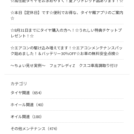
☆高性能タイヤをお求めやすく！夏アウトレット品あります！☆
☆本日【定休日】です☆便利でお得な、タイヤ館アプリのご案内
☆
☆8月31日までにタイヤ購入の方へ！☆うれしい特典チケットプ
レゼント！☆
☆エアコンの駆け込み増えてます！☆エアコンメンテナンスパッ
ク始めました！＆バッテリー30％OFF☆お車の無料安全点検☆
～ちょい見せ実例～ フェアレディZ クスコ車高調取り付け
カテゴリ
タイヤ関連（654）
ホイール関連（40）
オイル関連（180）
その他メンテナンス（474）