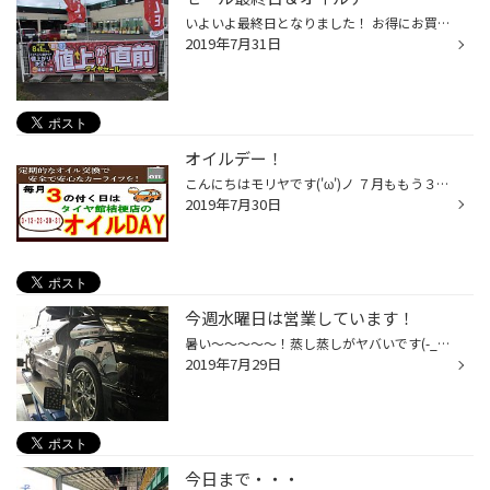
いよいよ最終日となりました！ お得にお買い上げ頂くなら今日ですよ～(=ﾟωﾟ)ﾉ さらに本日は３の付く日オイルデーです！ もう何でもお得な日って事です。笑 ぜひご来店くださいね(*^-^*) P.S 暑い日が続きます！皆さん体調管理には気をつけて！ 自己管理ですよ！大人なんだから自己管理！！！笑 出来...
2019年7月31日
オイルデー！
こんにちはモリヤです('ω')ノ ７月ももう３０日・・・ きっとあっという間に今年が終了するんでしょう。笑 今日は３の付く日なのでオイルデー！ いつもよりエンジンオイル・オートマオイルがお買得です（´-`）.｡oO 明日もオイルデーですので今日明日で是非ご来店くださいね！ 再三言ってますがタイ...
2019年7月30日
今週水曜日は営業しています！
暑い～～～～～！蒸し蒸しがヤバいです(-_-;) 汗掻く分が痩せるなら、いくら暑くても我慢出来るのに。笑 今日もタイヤ交換アライメントやバッテリー交換やオイル交換等ご来店頂いておりますm(__)m ↓ 交換 ↓ タイヤの値上がりまで残り３日です！！！ 今週は水曜日も営業しております！(*'ω'*) 夏タイ...
2019年7月29日
今日まで・・・