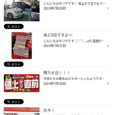
こんにちはモリヤです！ 値上がりまでもう少しですが、 開催中の値上がり直前セールはちなみに今日まで！ タイヤ以外にもメンテナンス用品の交換等、 どうせ交換するならぜひお得な時に・・・！ ちなみに続々と入替作業でご来店頂いてますm(__)m まだまだ滑り込みで間に合いますので お買い物ついで...
2019年7月28日
あと5日ですよ～
こんにちはモリヤです（´-`）.｡oO 湿度がもうすごい。笑 暑いしジメジメするし怒りながら寝てます(*'ω'*) さて～ タイヤの値上がりまで今日含め残りあと５日です！ １週間くらい前から 滑り込みでご成約頂いてる方が増えてます('ω')ノ まだ間に合いますよー。 ちなみに３１日は水曜日ですが月末なの...
2019年7月27日
残り６日！！！
子供たちの夏休みがスタートしたようですね。うらやましい！学生時代に戻りたい！笑 皆さんもお盆休みの予定は決まってるんですかね？？？ タイヤ館も今年からお盆休みが出来たんです！ ８月１３～１５日の３日間(=ﾟωﾟ)ﾉ 別に予定も何も無いですけどね。笑 さて、いよいよタイヤ値上がりまで１週間...
2019年7月26日
久々！