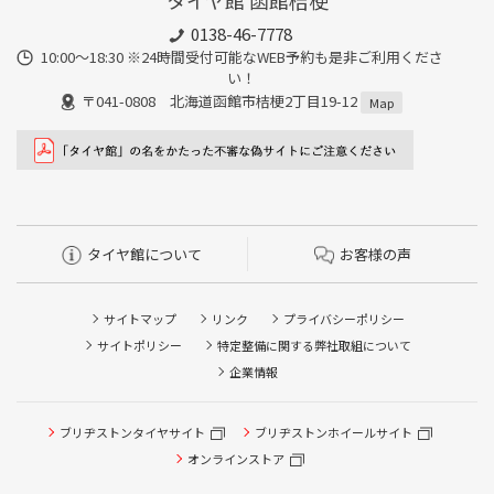
タイヤ館 函館桔梗
0138-46-7778
10:00～18:30 ※24時間受付可能なWEB予約も是非ご利用くださ
い！
〒041-0808 北海道函館市桔梗2丁目19-12
Map
タイヤ館について
お客様の声
サイトマップ
リンク
プライバシーポリシー
サイトポリシー
特定整備に関する弊社取組について
企業情報
タイヤ点検・安全点検/タイヤ履き替え/オイル交換/その他
ブリヂストンタイヤサイト
ブリヂストンホイールサイト
ピット作業の予約
オンラインストア
クローク契約会員専用タイヤ履き替え※タイヤ履き替えを