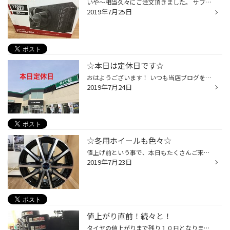
いや～相当久々にご注文頂きました。 サブウーファー！ オデッセイやエスティマが登場して訪れたミニバンブーム最盛期には、 付けるのが当たり前！みたいな作業台数だったんですけどね(=ﾟωﾟ)ﾉ 取付作業はちょっと先なのでまだ開封はしませんが黒BOXに赤文字がメチャかっこいいです！！！ 気になる方...
2019年7月25日
☆本日は定休日です☆
おはようございます！ いつも当店ブログをご覧頂きありがとうございますm(__)m 本日、当店は定休日となっております。 尚、昭和店、本通店も定休日ですので、お急ぎの方は日の出店をご利用下さい（＾＾） 日の出店ＨＰはコチラ（＾＾） 日の出店 ＴＥＬ 0138-32-3135 木曜日以降のご来店心よりお待...
2019年7月24日
☆冬用ホイールも色々☆
値上げ前という事で、本日もたくさんご来店頂きありがとうございますm(__)m 新車を購入して、スタッドレスSETをお買い求めのお客様もたくさんいらっしゃいますね～ 当店は冬用ホイールもお選び頂けるよう出来る限り取り揃えております(*^-^*) さすがにサイズが色々あるのでお取り寄せになる場合もあ...
2019年7月23日
値上がり直前！続々と！
タイヤの値上がりまで残り１０日となりました(=ﾟωﾟ)ﾉ 倉庫もメインサイズを中心に日々入荷しております！ 皆さんお急ぎくださいね～ 在庫に無いサイズはお取り寄せになりますので今週中にご注文頂けなければ ７月中の入荷が間に合わなくなってしまいます(;・∀・) ご購入予定の方は、ぜひ今週中にご...