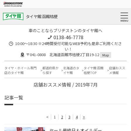
タイヤ館 函館桔梗
車のことならブリヂストンのタイヤ館へ
0138-46-7778
10:00～18:30 ※24時間受付可能なWEB予約も是非ご利用くださ
い！
〒041-0808 北海道函館市桔梗2丁目19-12
Map
タイヤ・ホイール専門
都道府県か
北海道のタ
タイヤ館 函館
店舗おスス
店のタイヤ館
ら探す
イヤ館
桔梗TOP
メ情報
店舗おススメ情報 / 2019年7月
記事一覧
<
1
2
3
4
>
セール最終日＆オイルデー