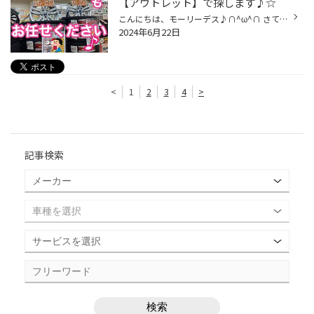
【アウトレット】で探します♪☆
こんにちは、モーリーデス♪∩^ω^∩ さて今日ご紹介したいのは 【ミニバン】【SUV】のタイヤもタイヤ館へお任せください♪です タイヤ館で取り扱いのあるタイヤは色々ございます∩^ω^∩ 走行音の静かなタイヤ(静粛性)や雨の日に強く、長持ち♪ 低燃費性ももちろん兼ね備えております♪ そして【お買得タイヤ...
2024年6月22日
<
1
2
3
4
>
記事検索