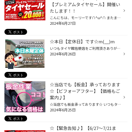
【プレミアムタイヤセール】開催い
たします！！
こんにちは、モーリーです∩^ω^∩ またまた告知です♪ 6/27(木)～7/21(日) まで 『プレミアムタイヤセール！！』 開催いたします♪ タイヤ館/コクピットでは 安心・安全の為に、定期的な 『安全点検』をオススメしています！ タイヤの事はもちろんですが、 エンジンルームや下回りの点検なども 『無料』...
2024年6月27日
☆本日【定休日】です☆m(__)m
いつもタイヤ館桔梗店をご利用頂きありがとうございますm(_ _)m おはようございます♪当店は本日定休日となっております！ 尚、本日は昭和店、本通店、も定休日となりますので お急ぎの場合は日の出店をご利用下さい♪ お急ぎじゃ無い場合は、是非木曜日に桔梗店のご利用をお願い致します✌︎('ω'✌︎ ) ...
2024年6月26日
☆当店でも【板金】承っております
☆【ビフォーアフター】【価格もご
案内♪】
☆当店でも板金承っております☆ いつもタイヤ館桔梗店をご利用頂きありがとうございます∩^ω^∩ タイヤ館＝タイヤのみと思われている方もいらっしゃるのでは？！ そんなことはありません。 おクルマのこと何でもお気軽にご相談ください!(^^)! 例えば鈑金作業… 今日はビフォーアフターと価格のご紹介♪∩^...
2024年6月25日
☆【緊急告知♪】【6/27〜7/21ま