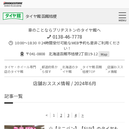
タイヤ館 函館桔梗
車のことならブリヂストンのタイヤ館へ
0138-46-7778
10:00～18:30 ※24時間受付可能なWEB予約も是非ご利用くださ
い！
〒041-0808 北海道函館市桔梗2丁目19-12
Map
タイヤ・ホイール専門
都道府県か
北海道のタ
タイヤ館 函館
店舗おスス
店のタイヤ館
ら探す
イヤ館
桔梗TOP
メ情報
店舗おススメ情報 / 2024年6月
記事一覧
<
1
2
3
4
>
☆【ミニバン】【SUV】のタイヤも