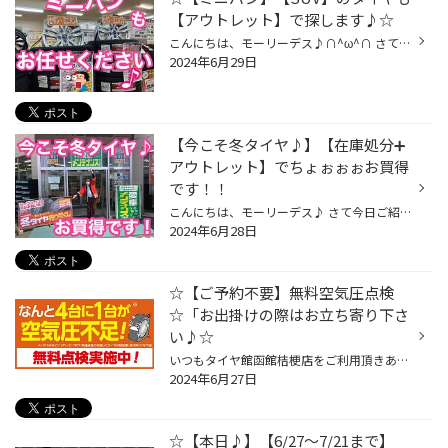
【アウトレット】で探します♪☆
こんにちは、モーリーデス♪∩^ω^∩ さて今日ご紹介したいのは 【ミニバン】【SUV】のタイヤもタイヤ館へお任せください♪です タイヤ館で取り扱いのあるタイヤは色々ございます∩^ω^∩ 走行音の静かなタイヤ(静粛性)や雨の日に強く、長持ち♪ 低燃費性ももちろん兼ね備えております♪ そして【お買得タイヤ...
2024年6月29日
【今こそ冬タイヤ♪】【在庫処分➕
アウトレット】でちょぉぉぉお買得
です！！
こんにちは、モーリーデス♪ さて今日ご紹介したいのは… 【今だからこそ♪】【冬】のタイヤもタイヤ館へお任せください♪です タイヤ館で取り扱いのあるタイヤは色々ございます∩^ω^∩ 走行音の静かなタイヤ(静粛性)や雨の日に強く、長持ち♪ 低燃費性ももちろん兼ね備えております♪ そして【お買得タイヤ...
2024年6月28日
☆【ご予約不要】無料空気圧点検
☆「お出掛けの際はお立ち寄り下さ
い♪☆
いつもタイヤ館函館桔梗店をご利用頂きありがとうございます٩(^‿^)۶ タイヤの空気圧は自然と変動していくものなので 当店では1か月に一度、空気圧の点検を推奨していますが 皆様タイヤの空気圧チェックはお済ですか？？ タイヤ製造業発展の為設立された団体さんの調査では なんと！！4台に一台が空...
2024年6月27日
☆【本日♪】【6/27〜7/21まで】