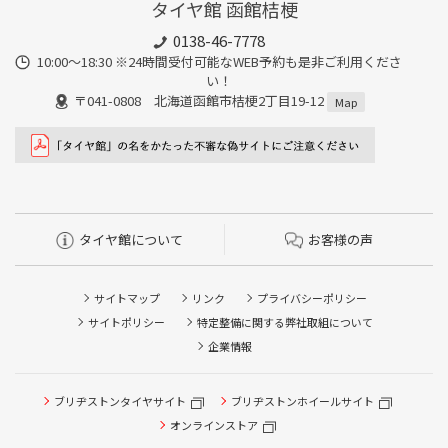
タイヤ館 函館桔梗
0138-46-7778
10:00～18:30 ※24時間受付可能なWEB予約も是非ご利用くださ
い！
〒041-0808 北海道函館市桔梗2丁目19-12
Map
タイヤ館について
お客様の声
サイトマップ
リンク
プライバシーポリシー
サイトポリシー
特定整備に関する弊社取組について
企業情報
タイヤ点検・安全点検/タイヤ履き替え/オイル交換/その他
ブリヂストンタイヤサイト
ブリヂストンホイールサイト
ピット作業の予約
オンラインストア