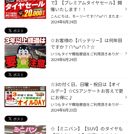
で】【プレミアムタイヤセール】開
催いたします！！
こんにちは、モーリーです∩^ω^∩ またまた告知です♪ 6/27(木)～7/21(日) まで 『プレミアムタイヤセール！！』 開催いたします♪ タイヤ館/コクピットでは 安心・安全の為に、定期的な 『安全点検』をオススメしています！ タイヤの事はもちろんですが、 エンジンルームや下回りの点検なども 『無料』...
2024年6月24日
☆お客様の【バッテリー】は何年目
ですか？∩^ω^∩？☆
いつもタイヤ館桔梗店をご利用頂きありがとうございます∩^ω^∩ 皆さん！今のお車の状態って把握できていますか？ メンテンナンス用品は定期的に交換していますか？ 定期的に交換出来ていないと、車の故障に繋がってしまいます(；ω；) 当店はいつでも無料で点検を承っておりますので是非ご利用くださ...
2024年6月24日
☆3の付く日、日曜・祝日は【オイ
ルデー】☆CSアンケートお答えで更
にお得に♪
いつもタイヤ館桔梗店をご利用頂きありがとうございます٩( 'ω' )و 本日23日はオイルデーとなります('ω')ノ☆ 当店でのオイル交換は ・ドレンパッキンを毎回新品に交換(一部車両除く) オイル交換の際、ドレンボルトのパッキンも 交換のたびに力がかかり劣化してしまいます そのままだとオイル漏れが生...
2024年6月23日
☆【ミニバン】【SUV】のタイヤも