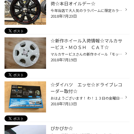
荷☆本日オイルデー☆
今年当店で大人気のララパームに限定カラーが登場です！ 当店にもさっそく入荷です（＾＾） ブラック＆レッドクリアー 透明感のあるレッドクリアーがキレイです☆ 設定サイズは軽カー用１４・１５インチとなっております。 当店展示サイズは１４インチ（＾＾） 限定なので早い者勝ちですよ～ そして...
2018年7月23日
☆新作ホイール入荷情報☆マルカサ
ービス・ＭＯＳＨ ＣＡＴ☆
マルカサービスさんの新作ホイール「モッシュキャット」が入荷しました！ 気付きました？ こちらのホイール、名前から察しが付くとおり、なんと穴が猫型をしてます！！ 黒はわかりづらい。笑 猫好きの方にオススメのホイールなんです♪♪♪ センターキャップ部分は、こんな感じです☆ ２９９ってなんだ...
2018年7月19日
☆ダイハツ エッセ☆ドライブレコ
ーダー取付☆
おはようございます！ わ！１３日の金曜日です。 小学生の頃は不吉な事が起こると騒いでいた日ですね。懐かしい。笑 昨日は夕方から店長が通勤カーのエッセにドラレコを取り付けてましたよ～ こんなに売れていて当店でも入荷してもすぐに無くなるドラレコですが、 スタッフの車に装着するのは実は初...
2018年7月13日
ぴかぴか☆