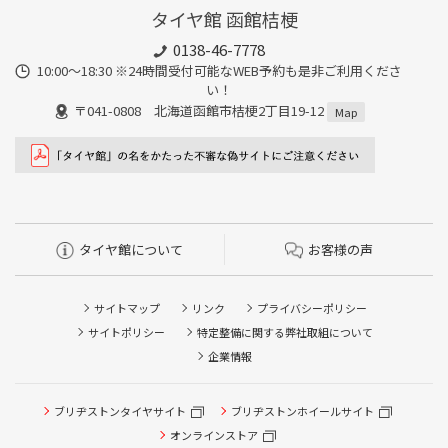
タイヤ館 函館桔梗
0138-46-7778
10:00～18:30 ※24時間受付可能なWEB予約も是非ご利用くださ
い！
〒041-0808 北海道函館市桔梗2丁目19-12
Map
タイヤ館について
お客様の声
サイトマップ
リンク
プライバシーポリシー
サイトポリシー
特定整備に関する弊社取組について
企業情報
タイヤ点検・安全点検/タイヤ履き替え/オイル交換/その他
ブリヂストンタイヤサイト
ブリヂストンホイールサイト
ピット作業の予約
オンラインストア