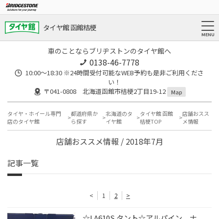
タイヤ館 函館桔梗
車のことならブリヂストンのタイヤ館へ
0138-46-7778
10:00～18:30 ※24時間受付可能なWEB予約も是非ご利用くださ
い！
〒041-0808 北海道函館市桔梗2丁目19-12
Map
タイヤ・ホイール専門
都道府県か
北海道のタ
タイヤ館 函館
店舗おスス
店のタイヤ館
ら探す
イヤ館
桔梗TOP
メ情報
店舗おススメ情報 / 2018年7月
記事一覧
<
1
2
>
☆LA610S タント☆アルパイン ナ