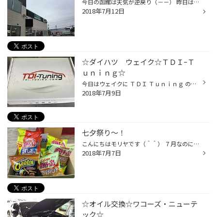
今日の函館は天気が逆戻り（－－） 昨日は久々に太陽が出てくれたのに！ 気象庁のホームページを見たら前５日間の日照時間の合計が１０．４時間！ しかも全部昨日！ その前の４日間はゼロ（。。；） 世の中のお母様方は洗濯が乾かなくて大変そう。。。 夜に関してだけ言うと寝やすくていいんですけ...
2018年7月12日
☆ダイハツ ウェイク☆ＴＤＩｰＴ
ｕｎｉｎｇ☆
今日はウェイクに ＴＤＩ Ｔｕｎｉｎｇ のチューニングボックスの取付をしました。 こちらの商品は「燃料供給」や「ブースト」を調整・最適化する商品です。 メインのコンピューターに手を加えずにサブのコンピューターとしての役割をしてくれます（＾＾） ちょっと狭くて手が入らないのでインター...
2018年7月9日
七夕祭り～！
こんにちはモリヤです（＾＾） ７月なのに寒い。 今日はみんなジャンパー着用です（笑） さて～～ 寒いですが今日は七夕ですね。 この天気で織姫と彦星は会えるのでしょうか・・・ 会えるといいですねって去年も一昨年も書いた気がする・・・（笑） 今年もお菓子用意して待ってますよ（＾＾） 桔梗...
2018年7月7日
☆オイル交換☆ワコーズ・ニューテ
ック☆