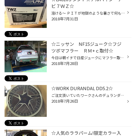
ビ７ＷＺ☆
溶ける～ ＰＩＴが地獄のような暑さで何もしていなくても汗がダラダラと。。。（＝＝） 今日は新車のタントにナビを取付ですよ～。ナビはこちら！ ナビパッケージ車なのでバックカメラが最初から付いてます！素敵！ スタート画面もかっこいい（＾＾）
2018年7月31日
☆ニッサン NF15ジューク☆フジ
ツボマフラー ＲＭ+ｃ取付☆
今日は朝イチで日産ジュークにマフラー取付です（＾＾） マフラーはフジツボのオーソライズＲＭ+ｃです。 出口のカーボンが見た目をグッと引き締めます！！！ もちろんこの後はマフラー防錆を施工です！ さ！本日も函館はいい天気です（＾＾） 桔梗店は集中得市元気に開催中ですよ～！！！
2018年7月28日
☆WORK DURANDAL DD5.2☆
ご注文頂いていたワークさんのデュランダルが入荷しましたよ～ カラーはブラックシャンファーマシニング。１９インチです。 このマシニング部分にまでデザインが入るこだわり！すごい技術ですね～（＾＾） ちなみにコチラのホイールはブリヂストンとＷＯＲＫさんのコラボホイールなので 通常品とセ...
2018年7月26日
☆人気のララパーム!限定カラー入