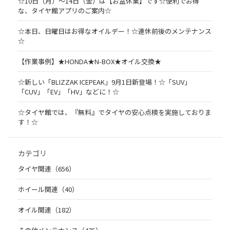
☆10日（月）～14日（金）は【お盆休業】です☆便利でお得
な、タイヤ館アプリのご案内☆
☆本日、日曜日はお得なオイルデー！☆連休前後のメンテナンス
☆
【作業事例】★HONDA★N-BOX★オイル交換★
☆新しい「BLIZZAK ICEPEAK」9月1日新登場！☆「SUV」
「CUV」「EV」「HV」などに！☆
☆タイヤ館では、『無料』でタイヤの安心点検を実施しておりま
す！☆
カテゴリ
タイヤ関連（656）
ホイール関連（40）
オイル関連（182）