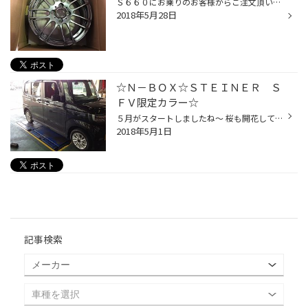
Ｓ６６０にお乗りのお客様からご注文頂いていたＢＢＳが入荷しました～ かっこいい！！ 僕達は商品が入荷したらまずはすぐにキズなどのチェックをします。 色々なメーカーのホイールを見ますがどんなに高級なホイールでも 塗装やクリア不良の商品があるのでチェックは必須です。 ただBBSさんのホイ...
2018年5月28日
☆Ｎ－ＢＯＸ☆ＳＴＥＩＮＥＲ Ｓ
ＦＶ限定カラー☆
５月がスタートしましたね～ 桜も開花してお花見日和の函館です（＾＾） 今週も桔梗店はお休み無しで営業しておりますよ～（来週より水曜定休が復活します） 今日はＮ－ＢＯＸのお客様に展示中でしたシュタイナーをお買上げ頂きました！ お目が高い！！！こちらの商品は数量限定の特別カラーなんで...
2018年5月1日
記事検索