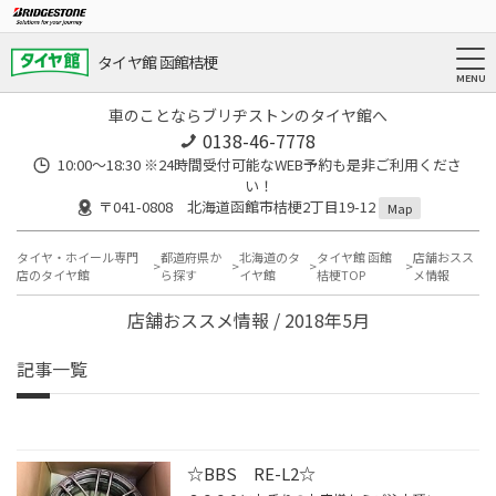
タイヤ館 函館桔梗
車のことならブリヂストンのタイヤ館へ
0138-46-7778
10:00～18:30 ※24時間受付可能なWEB予約も是非ご利用くださ
い！
〒041-0808 北海道函館市桔梗2丁目19-12
Map
タイヤ・ホイール専門
都道府県か
北海道のタ
タイヤ館 函館
店舗おスス
店のタイヤ館
ら探す
イヤ館
桔梗TOP
メ情報
店舗おススメ情報 / 2018年5月
記事一覧
☆BBS RE-L2☆