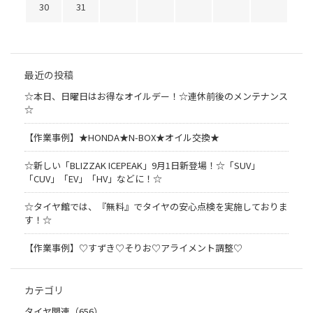
30
31
最近の投稿
☆本日、日曜日はお得なオイルデー！☆連休前後のメンテナンス
☆
【作業事例】★HONDA★N-BOX★オイル交換★
☆新しい「BLIZZAK ICEPEAK」9月1日新登場！☆「SUV」
「CUV」「EV」「HV」などに！☆
☆タイヤ館では、『無料』でタイヤの安心点検を実施しておりま
す！☆
【作業事例】♡すずき♡そりお♡アライメント調整♡
カテゴリ
タイヤ関連（656）