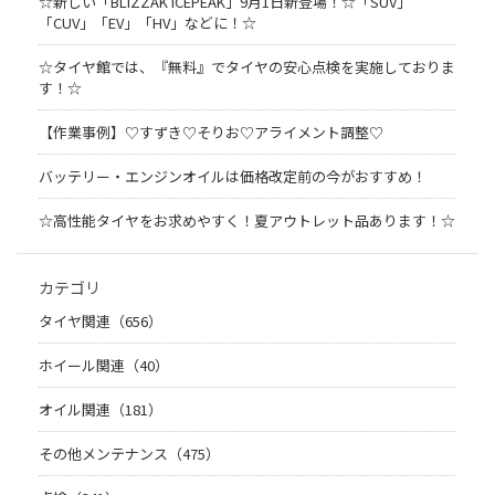
☆新しい「BLIZZAK ICEPEAK」9月1日新登場！☆「SUV」
「CUV」「EV」「HV」などに！☆
☆タイヤ館では、『無料』でタイヤの安心点検を実施しておりま
す！☆
【作業事例】♡すずき♡そりお♡アライメント調整♡
バッテリー・エンジンオイルは価格改定前の今がおすすめ！
☆高性能タイヤをお求めやすく！夏アウトレット品あります！☆
カテゴリ
タイヤ関連（656）
ホイール関連（40）
オイル関連（181）
その他メンテナンス（475）