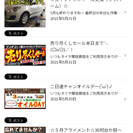
ーム）☆
5月も終わりますね～ 最終日の本日も作業がバンバン入庫しております(*'ω'*) 順次アップしていきますのでお楽しみに！ スイフトのお客様にホイールをお買い上げ頂きましたm(__)m お選び頂いたのは大人気のララパーム！ 当店だけでも今年５？６？セット目の販売です！ メーカーでも良く欠品していて...
2021年5月31日
売り尽くしセール本日まで＼
(◎o◎)／！
いつもタイヤ館桔梗店をご利用頂きありがとうございます:） 本日は昨日に引き続きオイルデーですよ('ω')ノ 前回のオイル交換から半年以上経過している方や結構距離乗ったな～という方 なんかオイル交換の気分なんだよな～という方 その他の方も是非ご利用下さい★ そして 売り尽くしセールの開催期間...
2021年5月31日
二日連チャンオイルデー('ω')ノ
いつもタイヤ館桔梗店をご利用頂きありがとうございます:) 本日&明日は３の付く日なのでオイルデーになります('ω')ノ☆ 当店でのオイル交換は ・ドレンパッキンを毎回新品に交換(一部車両除く) オイル交換の際、ドレンボルトのパッキンも 交換のたびに力がかかり劣化してしまいます そのままだとオイ...
2021年5月30日
☆５月アライメント☆30何台か目～