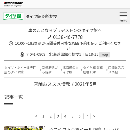
タイヤ館 函館桔梗
車のことならブリヂストンのタイヤ館へ
0138-46-7778
10:00～18:30 ※24時間受付可能なWEB予約も是非ご利用くださ
い！
〒041-0808 北海道函館市桔梗2丁目19-12
Map
タイヤ・ホイール専門
都道府県か
北海道のタ
タイヤ館 函館
店舗おスス
店のタイヤ館
ら探す
イヤ館
桔梗TOP
メ情報
店舗おススメ情報 / 2021年5月
記事一覧
<
1
2
3
4
5
6
7
>
☆スイフト☆ホイール交換（ララパ