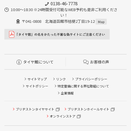
0138-46-7778
10:00～18:30 ※24時間受付可能なWEB予約も是非ご利用くださ
い！
〒041-0808 北海道函館市桔梗2丁目19-12
Map
タイヤ館について
お客様の声
サイトマップ
リンク
プライバシーポリシー
サイトポリシー
特定整備に関する弊社取組について
企業情報
タイヤ点検・安全点検/タイヤ履き替え/オイル交換/その他
ブリヂストンタイヤサイト
ブリヂストンホイールサイト
ピット作業の予約
オンラインストア
クローク契約会員専用タイヤ履き替え※タイヤ履き替えを
希望のクローク契約会員の方はこちらを選択ください