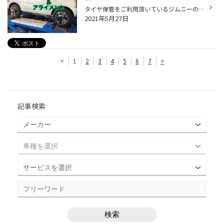
タイヤ保管をご利用頂いているジムニーのお客様 タイヤ＆アライメントをご購入頂きましたm(__)m 山道は走行しないそうなのでオンロードタイプのデューラー850を装着です！ アライメントもしっかり調整(*'ω'*) 今まで装着のタイヤでハンドルが取られていたようなので、 これで快適にお乗り頂けますよ...
2021年5月27日
<
1
2
3
4
5
6
7
>
記事検索