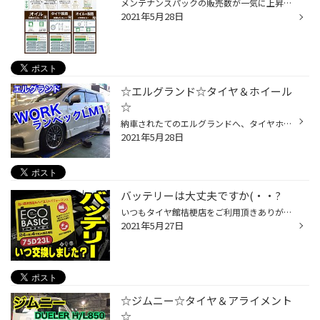
メンテナンスパックの販売数が一気に上昇中です＼(^o^)／ だってメチャクチャお得なんですもの！ 平日でも1日２件ペース。 週末のご来店が多い時は、５件とか加入頂く日もございます(*'ω'*) 【オイル交換プラン】【脱着プラン】【オイル交換+脱着プラン】 この３つのプランからお選びいただけます！...
2021年5月28日
☆エルグランド☆タイヤ＆ホイール
☆
納車されたてのエルグランドへ、タイヤホイールセットを取付しました！ ＜タイヤ＞ SEIBERLING 245/45R19 ＜ホイール＞ WORK Lanvec LM1 19X80 5/114 45 カラーはグリミッドブラックをチョイス！ 落ち着いた大人な感じで仕上がりました(*´▽｀*) 次は車高調をご検討して頂いております！ 数センチの...
2021年5月28日
バッテリーは大丈夫ですか(・・?
いつもタイヤ館桔梗店をご利用頂きありがとうございます:） 本日の日記は最近よくタイヤ交換や車検時一緒にご依頼を頂く「バッテリー」について！ 皆さんいつ交換したか覚えてますか？ 何年使用されてますか？ 覚えていないのが 「バッテリー」です！！！ 交換目安は3～4年です！ アイドリングスト...
2021年5月27日
☆ジムニー☆タイヤ＆アライメント
☆