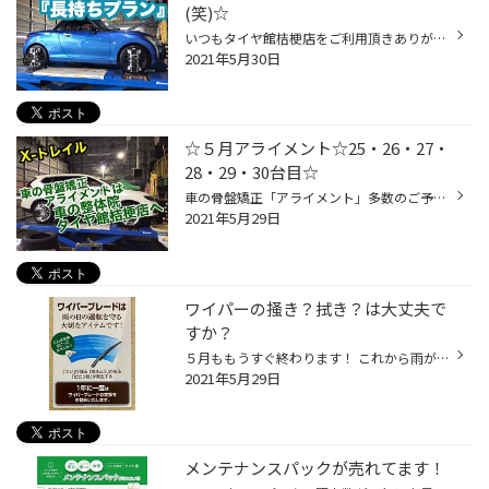
(笑)☆
いつもタイヤ館桔梗店をご利用頂きありがとうございます:） ５月も明日で終わりですね(';') 早いような、でも特に何をしたかは記憶にない月でしたね(笑) 本日はコペンにお乗りのお客様の ポテンザ：RE004へ入替とアライメント測定をさせて頂きましたorz 以前長持ちプランに加入されていたので期限が...
2021年5月30日
☆５月アライメント☆25・26・27・
28・29・30台目☆
車の骨盤矯正「アライメント」多数のご予約ありがとうございます！ お電話でご予約頂きました、X-トレイルのお客様は長持ちプラン３回目。 初めてご依頼頂いた整備工場様 いつもの依頼先のアライメントが故障中らしく当店にご依頼頂きました！ ピンチヒッターでのご依頼歓迎です(*'ω'*) お次は、常...
2021年5月29日
ワイパーの掻き？拭き？は大丈夫で
すか？
５月ももうすぐ終わります！ これから雨が多くなる時期ですね～。 ワイパーの状態は大丈夫ですか？ 以下のような症状がでたら交換時期ですよ(=ﾟωﾟ)ﾉ ・拭きムラが残る（拭き取りが悪い） ・ビビリ音がする ・ワイパーのゴムが千切れている ゴムが切れたまま使用していると、フロントガラスの傷の原...
2021年5月29日
メンテナンスパックが売れてます！