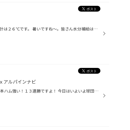
本日の函館は晴れ！ＰＩＴの温度計は２６℃です。 暑いですね～。皆さん水分補給はマメにしましょう！ さてさてタイトルの「ケンメリ」がアライメントで入庫しました～ レストアされてビッカビッカでしたよ 他のお客様からお散歩中の近所の方までみんな釘付けでした。笑 なんせこの車僕より年上です...
ｘアルパインナビ
本日の函館は曇りです。 いや～日本ハム強い！１３連勝ですよ！ 今日はいよいよ球団タイ記録をかけて大谷投手が先発ですね～ 絶対勝ってくれるでしょ！！！ 中田選手もそろそろ爆発してくれるんじゃないかと予感しているきむらです（＾＾） 本日は新車のアルファードを製作中～♪ 完成をお楽しみに！...