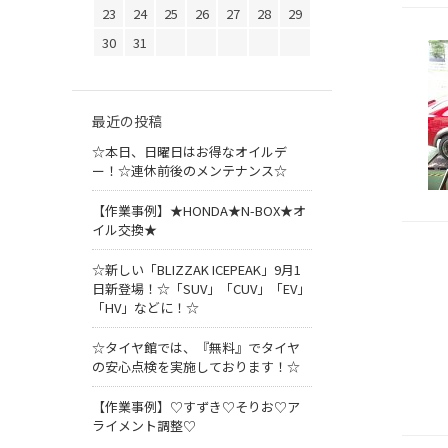
23
24
25
26
27
28
29
30
31
最近の投稿
☆本日、日曜日はお得なオイルデ
ー！☆連休前後のメンテナンス☆
【作業事例】★HONDA★N-BOX★オ
イル交換★
☆新しい「BLIZZAK ICEPEAK」9月1
日新登場！☆「SUV」「CUV」「EV」
「HV」などに！☆
☆タイヤ館では、『無料』でタイヤ
の安心点検を実施しております！☆
【作業事例】♡すずき♡そりお♡ア
ライメント調整♡