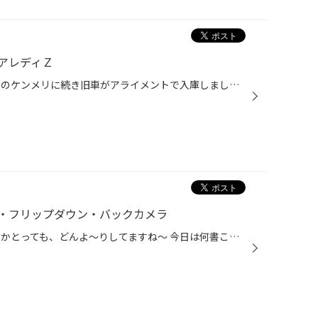
アレディＺ
本日の函館は良い天気です！ 先日のケンメリに続き旧車がアライメントで入庫しましたよ～ フルレストアのフルチューン！ Ｒ３２スカイラインのエンジンに乗せ替えられていました！ ほんとピッカピカ～かっこいいですね～（＾＾） 旧車も新車もアライメントはタイヤ館へ☆ あ！売り出し明日までですよ...
・フリップダウン・バックカメラ
本日の函館は曇り。時々雨。 なんかとっても、どんよ～りしてますね～ 今日は何書こうかな～ そういえばセレナの完成写真アップしてないな・・・ きむら写真探す。。。無い。。。 まともな完成写真撮り忘れてました。。。 ホイールも車高調も取付して頂いたのに。。。 ゴメンナサイ。。。とりあえず...