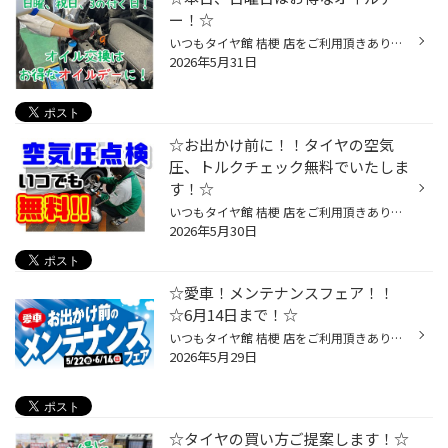
ー！☆
いつもタイヤ館 桔梗 店をご利用頂きありがとうございます( ⁎ᵕᴗᵕ⁎ ) 本日、日曜日は当店オイルデーとなっております！ オイルデーはエンジンオイル交換が通常時から500円OFF☆ エンジンオイルは車の消耗品の中で交換頻度が高いのに、 ついついさぼってしまいがちです。 エンジンオイルの役割は、簡単...
2026年5月31日
☆お出かけ前に！！タイヤの空気
圧、トルクチェック無料でいたしま
す！☆
いつもタイヤ館 桔梗 店をご利用頂きありがとうございます( ⁎ᵕᴗᵕ⁎ ) ご自分で交換したタイヤも点検いたします！ 『 タイヤ館で交換したわけじゃないけど、空気圧だけ見てほしい 』 というお客様！ もちろん大歓迎です(*'ω'*) 空気圧調整 ナットの増締め 今年も使用可能かどうかの確認 などなど、い...
2026年5月30日
☆愛車！メンテナンスフェア！！
☆6月14日まで！☆
いつもタイヤ館 桔梗 店をご利用頂きありがとうございます( ⁎ᵕᴗᵕ⁎ ) 6月14日まで「愛車メンテナンスフェア」開催中です！ これからの時期、 お出かけ前・後のメンテンナンスや点検は タイヤのプロ「タイヤ館」におまかせください！ まずは無料の安全点検をいかがでしょうか。 ～安全点検項目～ ①エ...
2026年5月29日
☆タイヤの買い方ご提案します！☆