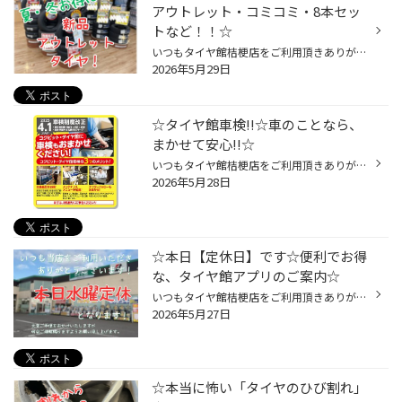
アウトレット・コミコミ・8本セッ
トなど！！☆
いつもタイヤ館桔梗店をご利用頂きありがとうございます！ ☆お得なアウトレットタイヤ☆ タイヤ購入時に、アウトレットタイヤという選択肢があります。 （持ち越し在庫・旧モデル） もちろん新品٩(ˊᗜˋ*)و 「訳アリ」や「中古」ではありません！ でも、「年数がたっていればタイヤは古くなるのでは？...
2026年5月29日
☆タイヤ館車検!!☆車のことなら、
まかせて安心!!☆
いつもタイヤ館桔梗店をご利用頂きありがとうございます！ 皆様はどちらで車検を通されていますか？ ・カーディーラー ・オートショップ ・整備工場 などなど沢山車検をやっているお店はありますが、 タイヤ館でも【車検】をお受けしています！！！ よくお見積りでご来店されるお客様の中には 「他...
2026年5月28日
☆本日【定休日】です☆便利でお得
な、タイヤ館アプリのご案内☆
いつもタイヤ館桔梗店をご利用頂きありがとうございます！ おはようございます♪ 当店は本日定休日となっております！ お急ぎでは無い場合は、是非木曜日に桔梗店のご利用をお待ちしております！ ～ お知らせ ～ タイヤ館アプリには便利な機能が満載！ 安心・安全で快適なカーライフを！ オイル交換...
2026年5月27日
☆本当に怖い「タイヤのひび割れ」