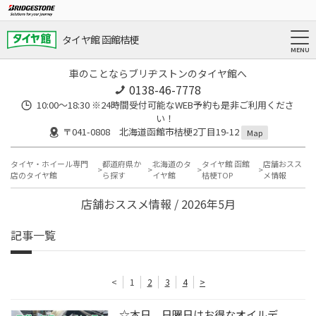
タイヤ館 函館桔梗
車のことならブリヂストンのタイヤ館へ
0138-46-7778
10:00～18:30 ※24時間受付可能なWEB予約も是非ご利用くださ
い！
〒041-0808 北海道函館市桔梗2丁目19-12
Map
タイヤ・ホイール専門
都道府県か
北海道のタ
タイヤ館 函館
店舗おスス
店のタイヤ館
ら探す
イヤ館
桔梗TOP
メ情報
店舗おススメ情報 / 2026年5月
記事一覧
<
1
2
3
4
>
☆本日、日曜日はお得なオイルデ