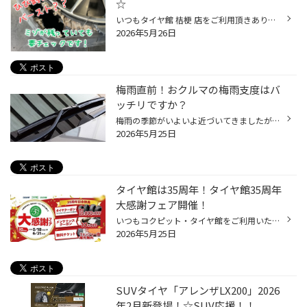
☆
いつもタイヤ館 桔梗 店をご利用頂きありがとうございます( ⁎ᵕᴗᵕ⁎ ) 今回は、「タイヤのひび割れ」のお話です！ 製造年数やひび割れ等 タイヤの状況から お客様へご説明させていただき 買い替えとなりました。 組替作業中の画像です↓ よく見かける「タイヤのひび割れ」 このような状態になるまで 気...
2026年5月26日
梅雨直前！おクルマの梅雨支度はバ
ッチリですか？
梅雨の季節がいよいよ近づいてきましたが、皆さんおクルマのコンディションはいかがでしょうか？ 雨の日の運転が増えるこれからの時期こそ、早めのメンテナンスがおすすめです。 今回は、雨の日でも安心して走行するためのおすすめメンテナンスポイントをご紹介いたします！ 現在、コクピット・タイ...
2026年5月25日
タイヤ館は35周年！タイヤ館35周年
大感謝フェア開催！
いつもコクピット・タイヤ館をご利用いただき、誠にありがとうございます！ 多くのお客様に支えられて、タイヤ館は35周年を迎えることが出来ました。 これからもお客様の安全・安心なカーライフを全力でサポートしてまいりますので、 引き続きタイヤ館をよろしくお願いいたします。 35周年を迎えた...
2026年5月25日
SUVタイヤ「アレンザLX200」2026
年2月新登場！☆SUV応援！！