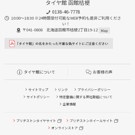
タイヤ館 函館桔梗
0138-46-7778
10:00～18:30 ※24時間受付可能なWEB予約も是非ご利用くださ
い！
〒041-0808 北海道函館市桔梗2丁目19-12
Map
タイヤ館について
お客様の声
サイトマップ
リンク
プライバシーポリシー
サイトポリシー
特定整備に関する弊社取組について
企業情報
ブリヂストンタイヤサイト
ブリヂストンホイールサイト
タイヤ点検・安全点検/タイヤ履き替え/オイル交換/その他
ピット作業の予約
オンラインストア