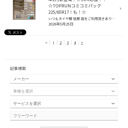
☆TOPRUNコミコミパック
225/65R17！も！☆
いつもタイヤ館 桔梗 店をご利用頂きありがとうございます( ⁎ᵕᴗᵕ⁎ ) SUVタイヤのご紹介です。 SUVタイヤのALENZA（アレンザ）「LX100」から さらに性能が向上し 「LX200」が、2026年2月新登場！ プレミアムな愛車には プレミアムなタイヤがふさわしい。 今や自動車界の花形となった人気車種 SUVなら...
2026年5月25日
<
1
2
3
4
>
記事検索