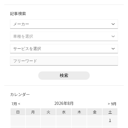
記事検索
カレンダー
2026年8月
7月 <
> 9月
日
月
火
水
木
金
土
1