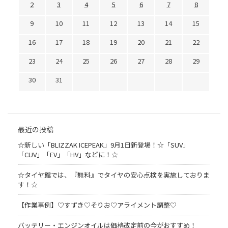
2
3
4
5
6
7
8
9
10
11
12
13
14
15
16
17
18
19
20
21
22
23
24
25
26
27
28
29
30
31
最近の投稿
☆新しい「BLIZZAK ICEPEAK」9月1日新登場！☆「SUV」
「CUV」「EV」「HV」などに！☆
☆タイヤ館では、『無料』でタイヤの安心点検を実施しておりま
す！☆
【作業事例】♡すずき♡そりお♡アライメント調整♡
バッテリー・エンジンオイルは価格改定前の今がおすすめ！