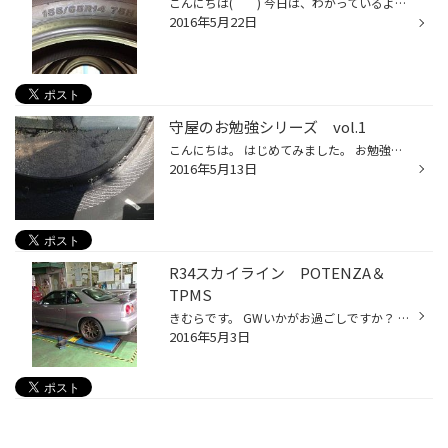
こんにちは(＾＾) 今日は、わかっているようで難しいタイヤサイズのお勉強をしました。 155/65R14 75H を例に書かせて頂きます！ 155は、タイヤ幅をmmで表記しているので、155mm(15.5cm)ということになります。 次に書かれている65は、扁平率を表記しています。 分かりやすく言うとタイヤの厚さのこ...
2016年5月22日
守屋のお勉強シリーズ vol.1
こんにちは。 はじめてみました。 お勉強シリーズです！ 今日は私自身、勉強したことがありました。 ・・・・タイヤの空気圧の大切さについてですm(..)m 空気圧が低下したまま走っていた為、 溝はまだあったのに、バーストしてしまいました。 13日の金曜日なので、ジェイ〇ンにやられたかと・・・ ...
2016年5月13日
R34スカイライン POTENZA＆
TPMS
きむらです。 GWいかがお過ごしですか？ 函館は良い天気でしたよ～明日から雨みたいですが・・・ 配達途中に通った函館名物ラッキーピエロも渋滞ができてましたね～ 本日の桔梗店はオイルデーの為オイル交換のご来店が一番多かったですね。 その合間にスカイラインへご予約頂いていたPOTENZA S001...
2016年5月3日