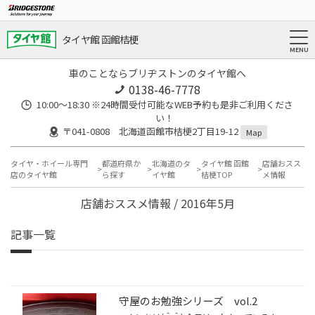
タイヤ館 函館桔梗
車のことならブリヂストンのタイヤ館へ
0138-46-7778
10:00～18:30 ※24時間受付可能なWEB予約も是非ご利用くださ
い！
〒041-0808 北海道函館市桔梗2丁目19-12
Map
タイヤ・ホイール専門
都道府県か
北海道のタ
タイヤ館 函館
店舗おスス
店のタイヤ館
ら探す
イヤ館
桔梗TOP
メ情報
店舗おススメ情報 / 2016年5月
記事一覧
守屋のお勉強シリーズ vol.2