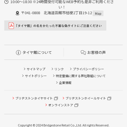
10:00～18:30 ※24時間受付可能なWEB予約も是非ご利用くださ
い！
〒041-0808 北海道函館市桔梗2丁目19-12
Map
タイヤ館について
お客様の声
サイトマップ
リンク
プライバシーポリシー
サイトポリシー
特定整備に関する弊社取組について
企業情報
ブリヂストンタイヤサイト
ブリヂストンホイールサイト
タイヤ点検・安全点検/タイヤ履き替え/オイル交換/その他
ピット作業の予約
オンラインストア
クローク契約会員専用タイヤ履き替え※タイヤ履き替えを
希望のクローク契約会員の方はこちらを選択ください
Copyright © 2024 Bridgestone Retail Co.,Ltd. All rights Reserved.
本日のタイヤ履き替え順番待ち予約 ※クローク契約会員の