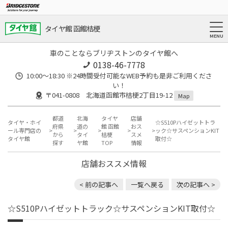
タイヤ館 函館桔梗
車のことならブリヂストンのタイヤ館へ
0138-46-7778
10:00～18:30 ※24時間受付可能なWEB予約も是非ご利用くださ
い！
〒041-0808 北海道函館市桔梗2丁目19-12
Map
都道
北海
タイヤ
店舗
タイヤ・ホイ
☆S510Pハイゼットトラ
府県
道の
館 函館
おス
ール専門店の
ック☆サスペンションKIT
から
タイ
桔梗
スメ
タイヤ館
取付☆
探す
ヤ館
TOP
情報
店舗おススメ情報
< 前の記事へ
一覧へ戻る
次の記事へ >
☆S510Pハイゼットトラック☆サスペンションKIT取付☆