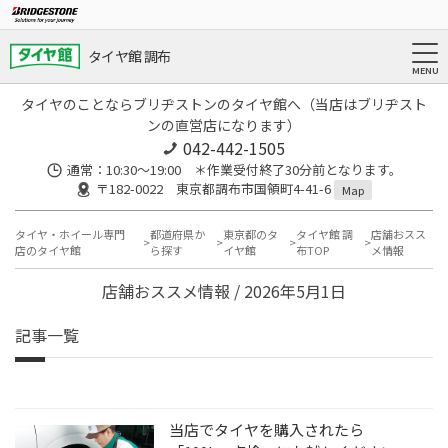
タイヤ館 調布
タイヤのことならブリヂストンのタイヤ館へ（当店はブリヂスト
ンの直営店になります）
042-442-1505
通常：10:30～19:00 ＊作業受付終了30分前となります。
〒182-0022 東京都調布市国領町4-41-6
Map
タイヤ・ホイール専門
都道府県か
東京都のタ
タイヤ館 調
店舗おスス
店のタイヤ館
ら探す
イヤ館
布TOP
メ情報
店舗おススメ情報 / 2026年5月1日
記事一覧
当店でタイヤを購入されたら