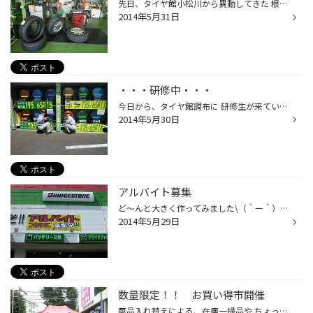
先日、タイヤ館小松川から異動してきた 根さん・・・。 早速バリバリ作業中です！！ これからあつ～い季節ですが、 頑張ります（＾＾）
2014年5月31日
・・・研修中・・・
今日から、タイヤ館調布に 研修生が来ています。 作業の様子などを見て、お勉強しています・・・。 この画像は、外のタイヤラックの タイヤをきれいにしてくれている所です。 ありがとう～（＝＾＾＝）♪♪ ３日間と短い期間ですが、いろんな事を 学んで欲しいですね！ 皆さん、よろしくお願いします...
2014年5月30日
アルバイト募集
ど～んと大きく作ってみました\（＾ー＾）/ そして、目立つところにどど～んと貼ってみました！！ 明るく元気な方、一緒に楽しく働きませんか？！ お気軽にお電話くださいね♪
2014年5月29日
数量限定！！ お買い得市開催
商品入れ替えによる、在庫一掃品や ちょっとわけあり品（年数経過品）の お買い得品が盛り沢山（＾０＾）/ この機会をお見逃しなく！！！ サイズ・パターンなどは お気軽にお問合せください。 ６月８日まで実施しています。 お早目にご来店ください♪