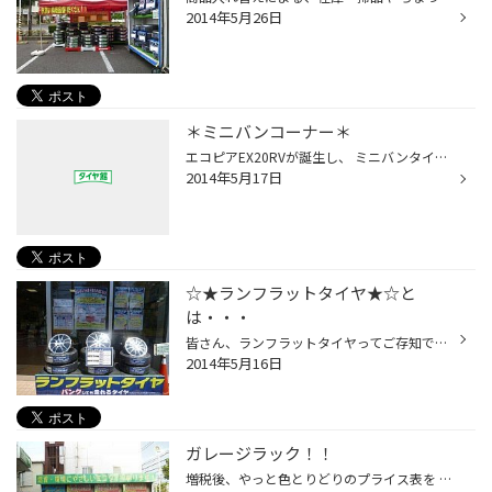
2014年5月26日
＊ミニバンコーナー＊
エコピアEX20RVが誕生し、 ミニバンタイヤのラインアップが ３種類になりました。 雨に強かったり、低燃費だったり、 静かで乗り心地が良かったりと さまざまな性能の中から お客様のカーライフスタイルに 合わせてお選びいただけます♪♪
2014年5月17日
☆★ランフラットタイヤ★☆と
は・・・
皆さん、ランフラットタイヤってご存知ですか？？ パンクしても走行できる 便利なタイヤなんですよ（＊＾＾＊） まだまだ、一般的には普及していません・・・。 装着車種も限られていますが、 気になる方はぜひご来店ください。 お待ちしておりま～す\（＾－＾）/
2014年5月16日
ガレージラック！！
増税後、やっと色とりどりのプライス表を アップできました。 プライス表には、おすすめコメントを 入れましたのでタイヤ選びの 参考にしてくださいね。