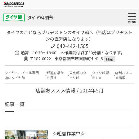
タイヤ館 調布
タイヤのことならブリヂストンのタイヤ館へ（当店はブリヂスト
ンの直営店になります）
042-442-1505
通常：10:30～19:00 ＊作業受付終了30分前となります。
〒182-0022 東京都調布市国領町4-41-6
Map
タイヤ・ホイール専門
都道府県か
東京都のタ
タイヤ館 調
店舗おスス
店のタイヤ館
ら探す
イヤ館
布TOP
メ情報
店舗おススメ情報 / 2014年5月
記事一覧
☆組替作業中☆