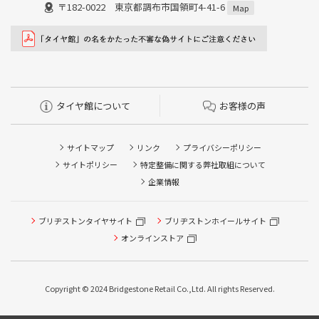
〒182-0022 東京都調布市国領町4-41-6
Map
タイヤ館について
お客様の声
サイトマップ
リンク
プライバシーポリシー
サイトポリシー
特定整備に関する弊社取組について
企業情報
タイヤ点検・安全点検/タイヤ履き替え/オイル交換/その他
ブリヂストンタイヤサイト
ブリヂストンホイールサイト
ピット作業の予約
オンラインストア
クローク契約会員専用タイヤ履き替え※タイヤ履き替えを
希望のクローク契約会員の方はこちらを選択ください
Copyright © 2024 Bridgestone Retail Co.,Ltd. All rights Reserved.
本日のタイヤ履き替え順番待ち予約 ※クローク契約会員の
方はご利用いただけません