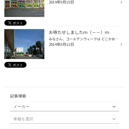
2014年5月15日
お待たせしましたｍ（－－）ｍ
みなさん、ゴールデンウィークは どこかお出掛けになりましたか？ 長い方は、１１連休だったみたいですね。 羨ましい～！！ さて、履き替えもだいぶ落ち着いてきましたので 久々のスタッフ日記更新です。 （言い訳です・・・＾＾；） これからは、どんどん更新していきますので ご期待（？）くださ...
2014年5月11日
記事検索