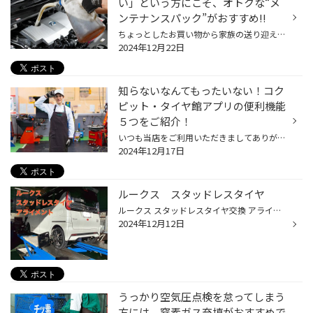
い」という方にこそ、オトクな“メ
ンテナンスパック”がおすすめ!!
ちょっとしたお買い物から家族の送り迎え、お休みの日にはみんなでお出かけと、日々の暮らしの中にクルマがあるとやはり便利ですよね。人だけでなく荷物も積めるし、雨風もしのげる。行動範囲が広がり、生活がより豊かにしてくれる欠かせない相棒として、頼りにしていらっしゃる方は多いと思います...
2024年12月22日
知らないなんてもったいない！コク
ピット・タイヤ館アプリの便利機能
５つをご紹介！
いつも当店をご利用いただきましてありがとうございます。 コクピット・タイヤ館には、 お客様が、これからも便利に利用いただけるように、 便利な機能を搭載しているコクピット・タイヤ館アプリがあるのをご存じでしょうか。 当店をご利用いただいているお客様へは、ご来店いただいた際にご紹介さ...
2024年12月17日
ルークス スタッドレスタイヤ
ルークス スタッドレスタイヤ交換 アライメント 新車からお乗りのおクルマです。 新車から２回目のスタッドレスタイヤ交換です。 タイヤ長持ちの為 タイヤ交換後に アライメント測定調整しました。 交換したタイヤ BLIZZAK VRX３ タイヤサイズ 165/55R15
2024年12月12日
うっかり空気圧点検を怠ってしまう
方には、窒素ガス充填がおすすめで