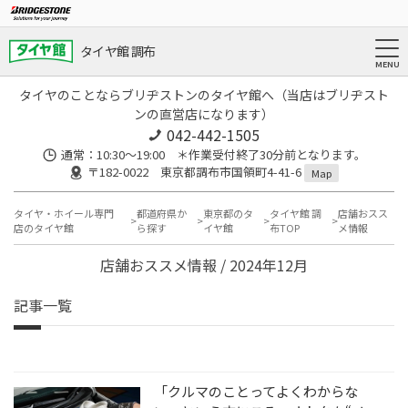
タイヤ館 調布
タイヤのことならブリヂストンのタイヤ館へ（当店はブリヂスト
ンの直営店になります）
042-442-1505
通常：10:30～19:00 ＊作業受付終了30分前となります。
〒182-0022 東京都調布市国領町4-41-6
Map
タイヤ・ホイール専門
都道府県か
東京都のタ
タイヤ館 調
店舗おスス
店のタイヤ館
ら探す
イヤ館
布TOP
メ情報
店舗おススメ情報 / 2024年12月
記事一覧
「クルマのことってよくわからな