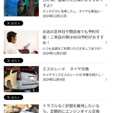
すよ!!
ピッカピカに洗車したし、タイヤも新品に交換したばかり。エンジンオイルやバッテリーも定期的に交換しているので問題ナシ!!さあどこへお出かけしようか？なんて計画を立てるのは楽しいものですね。でも、大事なことを忘れてはいませんか。そう、空気圧のチェックです。みなさんは、タイヤの空気圧...
2024年12月11日
お店の定休日や閉店後でも予約可
能！ご来店の際はWEB予約がおすす
め！
いつも当店をご利用いただきましてありがとうございます。 当店をご利用いただく際、事前に予約をするために店舗へ電話して、 定休日だったり、営業時間外だったり、営業中のはずなのに電話がつながらない という経験をされた方もいらっしゃるのではないでしょうか。 ご不便、ご迷惑をおかけして申...
2024年12月10日
エスカレード タイヤ交換
キャデラックエスカレードの 作業を紹介します。 エスカレードタイヤ交換 新車から装着している タイヤです。 赤い〇に大きなキズが出来てしまい、 タイヤの溝も少なく、ひび割れあり、 安心・安全の為 ４本新品交換に なりました。 交換したタイヤです。 ２２インチ！！ 新車装着タイヤを準備しま...
2024年12月4日
トラブルなく好調を維持したいな
ら、定期的にエンジンオイル交換