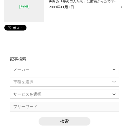
先週の「美の巨人たち」は面白かったですね。 あの速水御舟の「墨牡丹」。 あの絵は好きです。 私が御舟の絵に初めて出会ったのは、中学の頃の美術の資料集 だったと思います。 掲載されていた絵は「炎舞」。 うずまく炎に吸い込まれるように寄ってくる無数の蛾。 そしてタイトルの「炎舞」。ちょっ...
2009年11月1日
記事検索