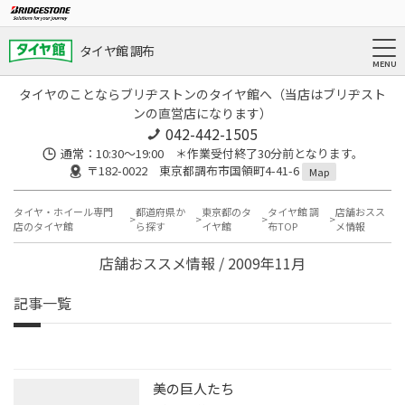
タイヤ館 調布
タイヤのことならブリヂストンのタイヤ館へ（当店はブリヂスト
ンの直営店になります）
042-442-1505
通常：10:30～19:00 ＊作業受付終了30分前となります。
〒182-0022 東京都調布市国領町4-41-6
Map
タイヤ・ホイール専門
都道府県か
東京都のタ
タイヤ館 調
店舗おスス
店のタイヤ館
ら探す
イヤ館
布TOP
メ情報
店舗おススメ情報 / 2009年11月
記事一覧
美の巨人たち