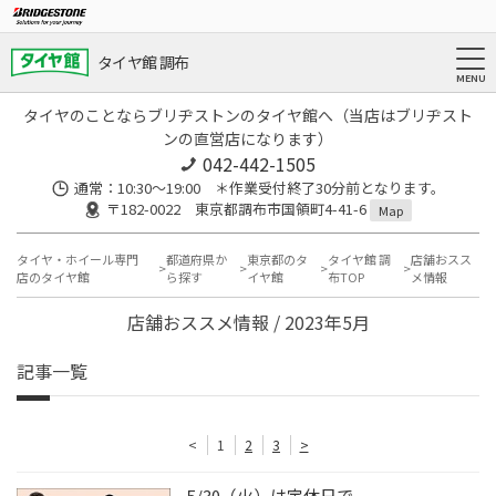
タイヤ館 調布
タイヤのことならブリヂストンのタイヤ館へ（当店はブリヂスト
ンの直営店になります）
042-442-1505
通常：10:30～19:00 ＊作業受付終了30分前となります。
〒182-0022 東京都調布市国領町4-41-6
Map
タイヤ・ホイール専門
都道府県か
東京都のタ
タイヤ館 調
店舗おスス
店のタイヤ館
ら探す
イヤ館
布TOP
メ情報
店舗おススメ情報 / 2023年5月
記事一覧
<
1
2
3
>
5/30（火）は定休日で