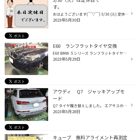
す。
おはようございます(￣▽￣) 5/30 (火) 定休日です。 本日は定休日になります。 5/31（水） 10時30分より営業しております。 なんでも お気軽にご相談ください(°▽°)
2023年5月30日
E60 ランフラットタイヤ交換
E60 BMW ５シリーズ ランフラットタイヤが標準になった BMWのはじめの 乗用車です。 大変大切にお手入れされているので、 ボディーはピカピカ☆です。 照明は綺麗に映り込んでいます。 交換前のタイヤ 走行距離は少ないが 取り付けしてから時間が経過して タイヤにひび割れが多く 交換になりました。...
2023年5月29日
アウディ Q7 ジャッキアップモ
ード
Q7 タイヤ履き替えしました。 エアサスの為、ジャッキアップする際は、 ジャッキアップモードにしないと エアサスが故障する恐れがあるため 作業注意です。 お客様が外国の方の為 設定が英語モードになっています。 エンジンかけた状態でモニターの 画面をタッチして 画面の様にします。 エンジンを...
2023年5月28日
キューブ 無料アライメント再測定