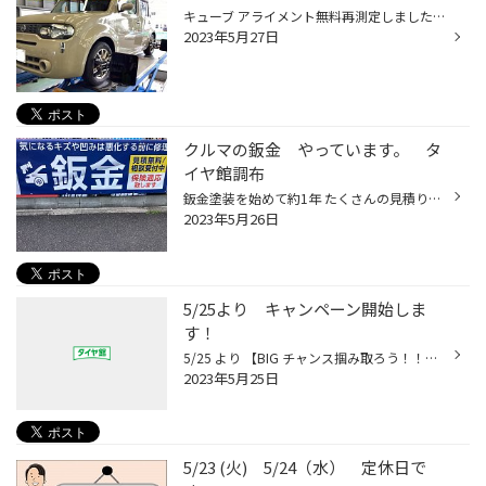
キューブ アライメント無料再測定しました。 以前タイヤ購入時にアライメントと長持ちパックを ご購入いただいたので、定期的なアライメントが 無料で測定できます！ かなりお買い得！ 以前の当店のHPに乗ったお車です。 過去のHPはこちら https://www.taiyakan.co.jp/shop/chofu/tech/showcase/130...
2023年5月27日
クルマの鈑金 やっています。 タ
イヤ館調布
鈑金塗装を始めて約1年 たくさんの見積り依頼有難うございます。 見積り無料ですので、お気軽にご来店ください！
2023年5月26日
5/25より キャンペーン開始しま
す！
5/25 より 【BIG チャンス掴み取ろう！！】 開催します。 期間中5/25（木）～6/30（金） 首都圏 店舗統一キャンペーン タイヤ4本ご購入のお客様へ抽選 総額１００万円 Amazonギフトカードプレゼント！ 詳しくは店頭にて御案内します。 ご来店お待ちしております。
2023年5月25日
5/23 (火) 5/24（水） 定休日で