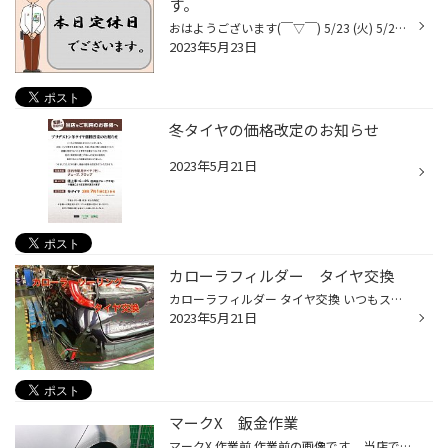
す。
おはようございます(￣▽￣) 5/23 (火) 5/24（水） 定休日です。 本日は定休日になります。 5/25（木） 10時30分より営業しております。 なんでも お気軽にご相談ください(°▽°)
2023年5月23日
冬タイヤの価格改定のお知らせ
2023年5月21日
カローラフィルダー タイヤ交換
カローラフィルダー タイヤ交換 いつもスタッドレスタイヤ交換で ご利用頂いているお客様のお車です。 通勤で使用の為、 年間２万KM走行します。 春履き替え時に、あと５千KMぐらいで タイヤの点検をして残溝の状態 によって交換になるかもと ご案内と次のタイヤのご提案しました。 お客様はスタッ...
2023年5月21日
マークX 鈑金作業
マークX 作業前 作業前の画像です。 当店で一番修理依頼が多い 箇所です。 左リアドアから 左リアタイヤ周辺の 修理が鈑金工場でも多いそうです。 巻き込み等や見えない範囲です 皆様も気を付けてください。 修理後 「どこを直したか分らないね。」 とお客様のお褒めの言葉 これからもよろしくお願...