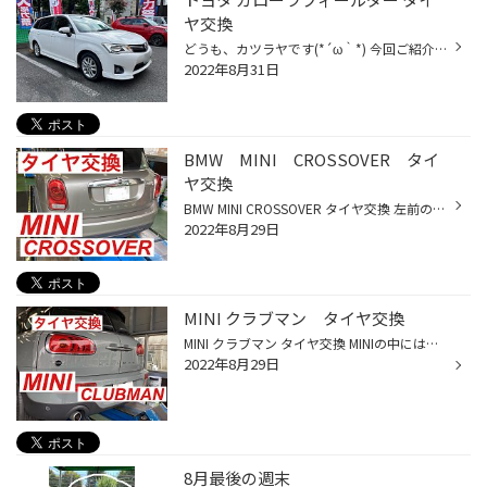
ヤ交換
どうも、カツラヤです(*´ω｀*) 今回ご紹介する作業は トヨタ カローラフィールダー タイヤ交換 です！ 作業内容 タイヤ ECOPIA NH200C 185/60R15 コーティング ハブ防錆コーティング となっております。 ECOPIAシリーズは ブリヂストンの新車装着タイヤとほぼ同等性能のタイヤです！ ミニバンから軽...
2022年8月31日
BMW MINI CROSSOVER タイ
ヤ交換
BMW MINI CROSSOVER タイヤ交換 左前のタイヤを縁石でぶつけてしまい。 タイヤコードが露出するほど、深く傷がついていました。 安心安全の為交換になりました。 交換したタイヤ SUV専用タイヤ ALENZA001にしました。 たまたま タイヤ交換が重なった MINI CLUBMANと記念撮影！ 100km点検お待ちして...
2022年8月29日
MINI クラブマン タイヤ交換
MINI クラブマン タイヤ交換 MINIの中には、ランフラットタイヤ装着の仕様がありますが、 今回タイヤ交換する CLUBMAN は ランフラットタイヤ装着ではありませんでした。 溝も少なくなり交換になりました。 乗り心地が重視と静粛性重視でタイヤ選びになりました。 交換したタイヤ レグノ GR-XⅡ 225/...
2022年8月29日
8月最後の週末