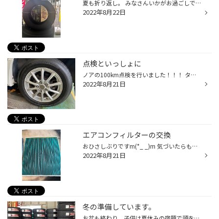
夏も折り返し。 みなさんいかがお過ごしですか。 わたしは今朝、家のドアの目の前で 蝉が一生懸命ミンミンと鳴いてたので 怖くて出られん(ŏ﹏ŏ。)と ガクブルしていたのですが、バイトに行く前に 何処か飛んで行ってました･:*｡･:*三( 'ω')ﾋﾞｭﾝ それでも虫の声が騒がしいのはあと少しだし、 夕焼けが...
2022年8月22日
点検といっしょに
ノアの100km点検を行いました！！！ タイヤは 205/60R16 LUFT RVⅡ です✩°｡⋆⸜(*˙꒳˙* )⸝ タイヤ館では、タイヤのご購入後、 アフターケアとして 100km点検を行なっています^ ^ 再度ご来店いただきありがとうございますஐ♡ と、100kmのみの予定でしたが オイル交換と添加剤MAXの注入も 一緒に行うこ...
2022年8月21日
エアコンフィルターの交換
おひさしぶりですm(*_ _)m 気づいたらもう残暑で、 秋の風すら感じる瞬間もありますね。 でも、まだまだ暑いんじゃー(￣▽￣;) ！さて！ エアコンフィルターを交換したので ご紹介しま〜す！！！ バッテリー交換の際に安全点検も同時に行い、 交換おすすめであることがわかりました*(^o^)/* ホコリな...
2022年8月21日
冬の準備しています。
お盆も終わり、子供は夏休みの宿題で頭を抱え、親は子供の宿題の進行状態を見てイライラしている思います。 私の小学校時代の夏休みの宿題はドリルは直ぐにやり切り、日記は手つかず、読書感想文は姉の過去の感想文を写して提出、工作はいつも親に泣きつき手伝って（ほとんどやってもらう)もらう。...