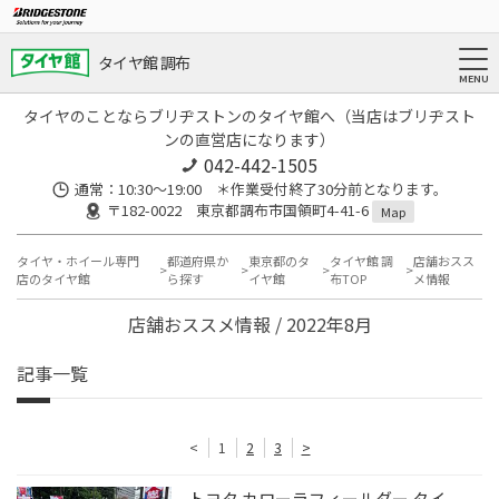
タイヤ館 調布
タイヤのことならブリヂストンのタイヤ館へ（当店はブリヂスト
ンの直営店になります）
042-442-1505
通常：10:30～19:00 ＊作業受付終了30分前となります。
〒182-0022 東京都調布市国領町4-41-6
Map
タイヤ・ホイール専門
都道府県か
東京都のタ
タイヤ館 調
店舗おスス
店のタイヤ館
ら探す
イヤ館
布TOP
メ情報
店舗おススメ情報 / 2022年8月
記事一覧
<
1
2
3
>
トヨタ カローラフィールダー タイ