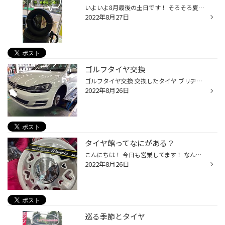
いよいよ8月最後の土日です！ そろそろ夏休みも終わりの時期でしょうか。 親御さん、子どもたちと過ごす時間が 楽しい反面、疲れがでる頃ではないですか！？ ドライブする機会が増えていると思うのですが… よく走って頑張っているお車に 空気圧点検はいかがですか？ 乗り心地の安定や、燃費のために...
2022年8月27日
ゴルフタイヤ交換
ゴルフタイヤ交換 交換したタイヤ ブリヂストン TURANZA T001 225/45R17 新車から装着しているタイヤです。 「乗り心地が気にいっているので、今と同じで」とリクエストを受けてご用意いたしました。 もちろんブリヂストンメーカーから取り寄せた商品です。 100km点検お待ちしております。
2022年8月26日
タイヤ館ってなにがある？
こんにちは！ 今日も営業してます！ なんとわたし朝、ベッドから落ちて目覚めました ( ☉_☉) ﾊﾟﾁｸﾘ｡ 思わぬ早起きでしたが、おかげさまで 良いことありそうな予感さえします( ˊ࿁ˋ ) ᐝ 。。。さてさて。。。 タイヤ館はタイヤもホイールも置いてあります。 こんなハートいっぱいのホイールまでΣ(･ω･ﾉ)...
2022年8月26日
巡る季節とタイヤ