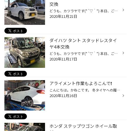
交換
どうも、カツラヤです(*´▽｀*) 本日、ご紹介する作業は ダイハツ テリオスキッド タイヤ4本交換 です！ お取り付けしたタイヤは DUELER H/L850 175/80R15 4本 です( ｀ー´)ノ 乗り心地・静粛性を兼ね備えたSUV専用設計タイヤです！ また、M+S表記がついていますので、浅雪でも走行可能です。 (※氷雪...
2020年11月21日
ダイハツ タント スタッドレスタイ
ヤ4本交換
どうも、カツラヤです(*´▽｀*) 本日、ご紹介する作業は ダイハツ タント スタッドレスタイヤ4本交換 です！！ お取り付けしたタイヤは ICEPARTNER 2 155/65R14 4本 です( ｀ー´)ノ ブリヂストン製、お手頃スタッドレスタイヤになります！ 「車はあまり使わないけど、もしもの時の為に...」 「ウィン...
2020年11月17日
アライメント作業もよろこんで❗️
こんにちは。かねこです。 冬タイヤへの履き替えと一緒にアライメント作業はいかがでしょうか❓ 夏タイヤよりもゴムが柔らかい特性を持つ冬タイヤは、 偏摩耗が起こりやすいので、履き替えのタイミングでタイヤの取り付け角度を 調整することをオススメ致します❗️ より安心•安全のために、ぜひお気...
2020年11月16日
ホンダ ステップワゴン ホイール取