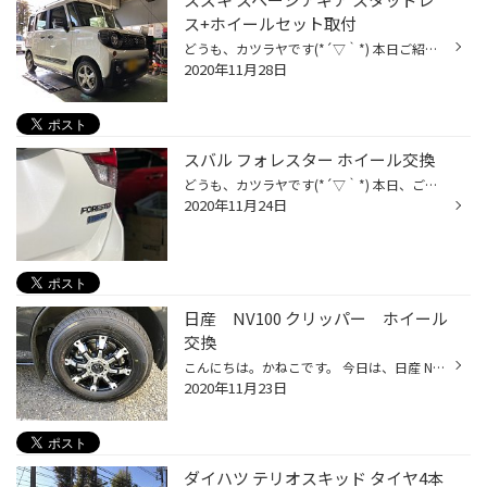
ス+ホイールセット取付
どうも、カツラヤです(*´▽｀*) 本日ご紹介する作業は スズキ スペーシアギア スタッドレス+ホイールセット取付 です！ お取り付けした商品は タイヤ アイスパートナー2 155/65R14 ホイール TOPRUN RD5 14x4.5 4/100 +45 です( ｀ー´)ノ お手頃価格のスタッドレスセット 大好評でございます！！ ご検...
2020年11月28日
スバル フォレスター ホイール交換
どうも、カツラヤです(*´▽｀*) 本日、ご紹介する作業は スバル フォレスター ホイール交換 です！ お取り付けした商品は BALMINUM TR10 17x7.0 5/114 +45 MB です！ 今回は、お車をお乗り換えされた為 ホイールのみの交換になりました！ 「イメージチェンジがしたい！」 「車を乗り換えて、タイヤは...
2020年11月24日
日産 NV100 クリッパー ホイール
交換
こんにちは。かねこです。 今日は、日産 NV100 クリッパー が、ホイール交換でご来店いただきました。 新車で、こだわりのホイールをお選びいただきました！ クリムソン MG Beast for K です！ 12インチで商用車にも対応しております！ ブラックの車体とマッチして、まとまりのある仕上がりでした...
2020年11月23日
ダイハツ テリオスキッド タイヤ4本