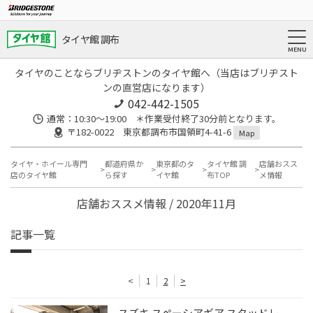
タイヤ館 調布
タイヤのことならブリヂストンのタイヤ館へ（当店はブリヂスト
ンの直営店になります）
042-442-1505
通常：10:30～19:00 ＊作業受付終了30分前となります。
〒182-0022 東京都調布市国領町4-41-6
Map
タイヤ・ホイール専門
都道府県か
東京都のタ
タイヤ館 調
店舗おスス
店のタイヤ館
ら探す
イヤ館
布TOP
メ情報
店舗おススメ情報 / 2020年11月
記事一覧
<
1
2
>
スズキ スペーシアギア スタッドレ