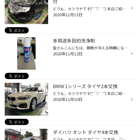
付
どうも、カツラヤです(*´▽｀*) 本日ご紹介する作業は ホンダ ステップワゴン ホイール取付 です！ お取り付けしたホイールは PREO L5 16x6.0 5/114.3 +50 です( ｀ー´)ノ お持ち込みの新品タイヤと組み込み取付させていただきました。 タイヤ館調布では、セイムリム大歓迎！！ 「タイヤはまだ使える...
2020年11月13日
多用途多目的洗浄剤
皆さんこんにちは、朝晩が冷える時期になりましたね(+o+) タイヤの履き替えはしましたか？ まだの方はご来店お待ちしてます！ 今回オススメするのはこれ(/・ω・)/ ワコーズの『フォーミングマルチクリーン』です♪♪ 水なしで簡単洗浄できますよ～(^_^)/ 自転車・バイク・車・それから家具やガラス等...
2020年11月12日
BMW 1シリーズ タイヤ2本交換
どうも、カツラヤです(*´▽｀*) 本日ご紹介する作業は BMW 1シリーズ タイヤ2本交換 です！ お取り付けしたタイヤは POTENZA S001 RFT 225/45R17 2本 です( ｀ー´)ノ 今回は、ランフラットタイヤにビスが刺さり空気が抜けてしまっていた為に 交換となりました。 これで、安心にご利用いただくことが...
2020年11月10日
ダイハツ タント タイヤ4本交換
どうも、カツラヤです(*´▽｀*) 本日、ご紹介する作業は ダイハツ タント タイヤ4本交換 です！ お取り付けしたタイヤは REGNO GR-Leggera 165/55R15 4本 です( ｀ー´)ノ 様々な方から、高い評価を頂いている「REGNOシリーズ」の軽自動車専用モデル！ 軽自動車をお使いの方で 乗り心地・静粛性・ドラ...