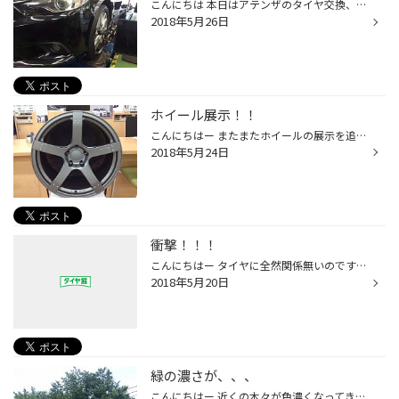
こんにちは 本日はアテンザのタイヤ交換、アライメントをご紹介 タイヤはレグノ GRーXI なかなかに重量のあるお車なので、アライメントでタイヤ長持ち！！ 最近のマツダ車、カッコいいなぁ、、、、。 また、100km点検でお待ちしております。
2018年5月26日
ホイール展示！！
こんにちはー またまたホイールの展示を追加致しましたー あら、素敵♩ BRIDGESTONEが誇るプロドライブは 軽量！高剛性！高精度！！！ 足元軽やかですー！ハンドル握るのが楽しくなりますよ！ ぜひ、実物を見にきて下さいねー
2018年5月24日
衝撃！！！
こんにちはー タイヤに全然関係無いのですが、皆さん「男梅」って知ってますか？ 今日、「初めて凝縮の１枚 男梅シート」を口にしたのですが、、、、、 衝撃です！！！！ 祖母の漬けた梅干しの如く、スッパイです！しょっぱいです！美味しいです！！！！ 製菓でこういうのがあるのかー！ってびっく...
2018年5月20日
緑の濃さが、、、
こんにちはー 近くの木々が色濃くなってきました 気温も上がり夏が近づいてきましたねー。 今年こそ海に行こう！！！