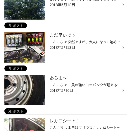
2018年5月18日
まだ早いです
こんにちは 突然ですが、大人になって始めた事ランキングの1位は ゴルフだと思います、、、、。 まだコースに出ていませんが、自分に合っていないんじゃないかとしか 思えません(T ^ T) しかも、左打ちなので色々大変です、、、、、。 ゴルフの魅力がわかるまでには、もう少しかかりそうです。
2018年5月13日
あらま〜
こんにちはー 風の強い日＝パンクが増える！ という事でコチラ パンクして、そのまま走行してしまったようです、、、、。 幸い、空気は漏れませんでしたがタイヤは交換が必要でした、、、。 先日はホイールが割れてしまった方もいらっしゃいましたし、 皆さま、要注意ですよ〜！！！！
2018年5月6日
レカロシート！
こんにちは 本日はプリウスにレカロシートを取り付け致しました！ SRー6です！ このホールド感、、、、、♪ 腰への優しさったら、１度使うと癖になります！！ 純正と比較すると、見た目も華やかですね。 車を運転していて辛くなる方！！ もしかしたら、シートが合っていないのかも？？？？ 問い合わ...