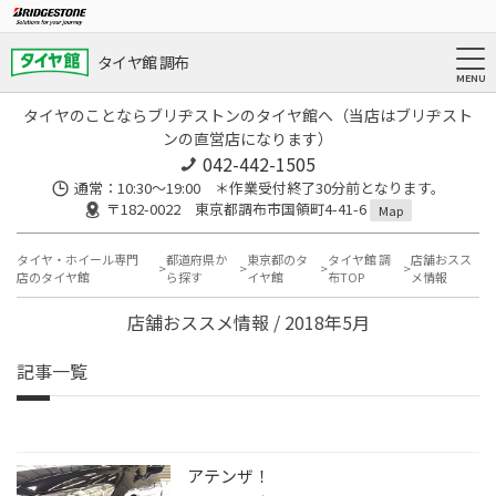
タイヤ館 調布
タイヤのことならブリヂストンのタイヤ館へ（当店はブリヂスト
ンの直営店になります）
042-442-1505
通常：10:30～19:00 ＊作業受付終了30分前となります。
〒182-0022 東京都調布市国領町4-41-6
Map
タイヤ・ホイール専門
都道府県か
東京都のタ
タイヤ館 調
店舗おスス
店のタイヤ館
ら探す
イヤ館
布TOP
メ情報
店舗おススメ情報 / 2018年5月
記事一覧
アテンザ！