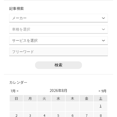
記事検索
カレンダー
2026年8月
7月 <
> 9月
日
月
火
水
木
金
土
1
2
3
4
5
6
7
8