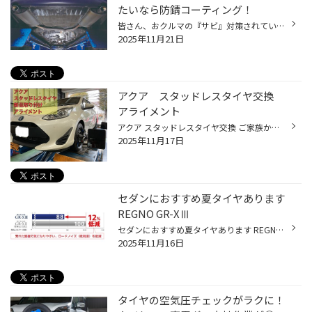
たいなら防錆コーティング！
皆さん、おクルマの『サビ』対策されていますか？ 安心して、おクルマをより良い状態で、より長く使っていただくために、 今回は、おクルマの下回りのサビを抑制する防錆コーティングのご紹介です。 冬時期は特におクルマの下回りのサビ予防が大切です！ おクルマの下回りは、金属類がむき出しにな...
2025年11月21日
アクア スタッドレスタイヤ交換
アライメント
アクア スタッドレスタイヤ交換 ご家族から譲り受けたお車です。 今年の春にスタッドレスタイヤの 使用限界に達していたので、 『履きつぶし』にて今まで使用していました。 今回スタッドレスタイヤ購入の際に アライメントも実施しました。
2025年11月17日
セダンにおすすめ夏タイヤあります
REGNO GR-XⅢ
セダンにおすすめ夏タイヤあります REGNO GR-XⅢ 乗り心地がよくて安全性も高いセダン車は、長距離の移動に適した車です。移動距離だけでなく、運転を楽しみたいドライバーや車好きの方に人気の高い傾向にあります。セダン車は運転中も快適な空間が求められるため、走行音の静かなタイヤが好まれます...
2025年11月16日
タイヤの空気圧チェックがラクに！