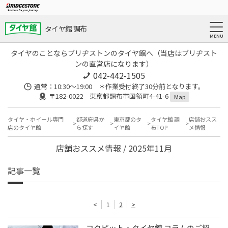
タイヤ館 調布
タイヤのことならブリヂストンのタイヤ館へ（当店はブリヂスト
ンの直営店になります）
042-442-1505
通常：10:30～19:00 ＊作業受付終了30分前となります。
〒182-0022 東京都調布市国領町4-41-6
Map
タイヤ・ホイール専門
都道府県か
東京都のタ
タイヤ館 調
店舗おスス
店のタイヤ館
ら探す
イヤ館
布TOP
メ情報
店舗おススメ情報 / 2025年11月
記事一覧
<
1
2
>
コクピット・タイヤ館 コラムのご紹