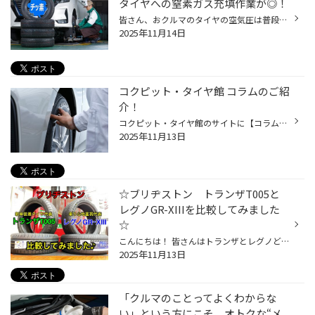
タイヤへの窒素ガス充填作業が◎！
皆さん、おクルマのタイヤの空気圧は普段気にされていますか？ タイヤの空気圧は、おクルマの性能やタイヤの寿命にも関わるとても重要なものですが、 今回は、タイヤの空気圧チェックの手間を軽減することができる、 窒素ガス充填に関してご紹介いたします！ 窒素ガスを充填すれば、タイヤの空気圧...
2025年11月14日
コクピット・タイヤ館 コラムのご紹
介！
コクピット・タイヤ館のサイトに【コラム】があるのはご存知でしょうか。 みなさんのおクルマのお悩みやタイヤに関するコラム記事を掲載しております。 この度は、『オイル交換』や『バッテリー』などのおクルマのメンテナンス、 スタッドレスに関連するコラム記事を掲載いたしました。 点検や交換...
2025年11月13日
☆ブリヂストン トランザT005と
レグノGR-XIIIを比較してみました
☆
こんにちは！ 皆さんはトランザとレグノどっちのタイヤにしようか迷ったことはありますか？ 特に輸入車で最近よく見るのは、 新車装着タイヤのトランザが付いていることが多いです！(RFTタイヤが付いている車もあります！) そうなると元々付いているトランザの方がいいのではないか？ という方も多...
2025年11月13日
「クルマのことってよくわからな
い」という方にこそ、オトクな“メ