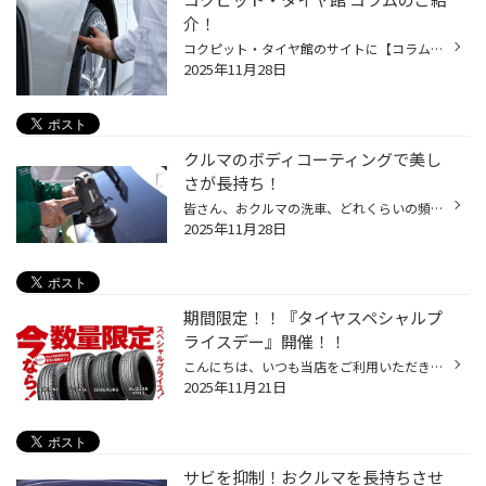
介！
コクピット・タイヤ館のサイトに【コラム】があるのはご存知でしょうか。 みなさんのおクルマのお悩みやタイヤに関するコラム記事を掲載しております。 この度は、『アライメント』や『コーティング』などのおクルマのメンテナンス、 タイヤに関連するコラム記事を掲載いたしました。 点検や交換の...
2025年11月28日
クルマのボディコーティングで美し
さが長持ち！
皆さん、おクルマの洗車、どれくらいの頻度でされてますか？ お忙しい毎日の中で、ずっとキレイに保つのは至難の業ではないでしょうか？ それでも、なるべくクルマはキレイに保ちたいというお客様にオススメなサービス 今回は、おクルマの「ボディコーティング」のご紹介です。 ボディコーティング...
2025年11月28日
期間限定！！『タイヤスペシャルプ
ライスデー』開催！！
こんにちは、いつも当店をご利用いただきましてありがとうございます。 本日より、コクピット・タイヤ館におきまして、 期間限定！ サイズ限定！！ 数量限定！！！ お得にお買い求めいただける、「タイヤスペシャルプライスデー」がスタートします！ お得なタイヤのご紹介！！ ワゴンR、N-BOX、タン...
2025年11月21日
サビを抑制！おクルマを長持ちさせ