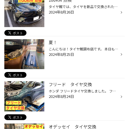
タイヤ館では、タイヤを新品で交換された後に まずは走行距離で100キロ程慣らし走行をしていただいてます。 その後、一度ご来店いただきタイヤの空気圧にバラツキがないかの点検と ナット、ボルトの締め付けのバラツキがないかの確認をさせていただいて おります。 お客様の声 タイヤパターン レグ...
2024年8月26日
夏！
こんにちは！タイヤ館調布店です。 本日も暑い中、ご来店いただき ありがとうございます♪❁¨̮ 残暑とはなんなんだろう？と 思うような暑さですが 夕方になると涼しい風をたまに感じますね！ 本日は、ヘッドライトコーティングを ご紹介します！ こちらの作業は、 お車のヘッドライトの曇りや、汚れな...
2024年8月25日
フリード タイヤ交換
ホンダ フリードタイヤ交換しました。 フリード タイヤ交換 交換したタイヤ タイヤサイズ 185/65R15 タイヤパターン ブリヂストン NEWNO 新しいタイヤでたくさんお出かけしてください！ 100KM点検の際にタイヤの感想を聞かせてください！
2024年8月24日
オデッセイ タイヤ交換