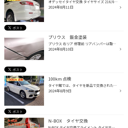
オデッセイタイヤ交換 タイヤサイズ 216/60R16 タイヤパターン プレイズ PX-RVⅡ タイヤ交換後 アライメント測定調整しました。 アライメント調整する事により、タイヤ本来の性能が発揮します。 タイヤも長持ちで、オススメです。
2024年8月11日
プリウス 鈑金塗装
プリウス 右リア 修理前 リアバンパーは取り付け部が切れていて、 修理は不可能でした。 右リアフェンダー部も本来は 交換での作業が必要でした。 今回は仕上げりの良さより 予算重視で修理しました。 修理後 バンパーは交換しました。 フェンダーは鈑金・塗装と通常より パテを厚めで修復しました...
2024年8月10日
100km 点検
タイヤ館では、タイヤを新品で交換された後に まずは走行距離で100キロ程慣らし走行をしていただいてます。 その後、一度ご来店いただきタイヤの空気圧にバラツキがないかの点検と ナット、ボルトの締め付けのバラツキがないかの確認をさせていただいて おります。 お客様の感想 タイヤ レグノGRVⅡ ...
2024年8月9日
N-BOX タイヤ交換
N-BOX タイヤ交換アライメント タイヤサイズ 155/65R14 タイヤパターン エコピア NH200C タイヤ交換後 タイヤ長持ちの為 アライメント実施しました。 ハンドルセンターズレでした。 いつも駐車するときに、 タイヤ１個から２個分斜めになるそうです。 これからはバッチリですね。