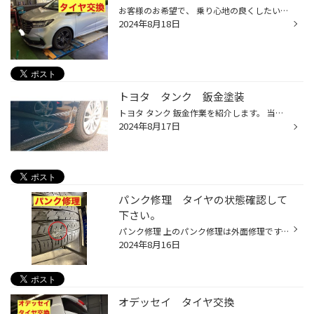
お客様のお希望で、 乗り心地の良くしたいので、 純正１８インチから１７インチに変更！ お客様が中古の綺麗な純正１７インチを、 準備して頂きました！ タイヤはもちろんレグノGRVⅡにしました。 タイヤ長持ちの為アライメントも実施しました！ 100KM点検お待ちしております。
2024年8月18日
トヨタ タンク 鈑金塗装
トヨタ タンク 鈑金作業を紹介します。 当店で単独事故にて 修理依頼が一番多い場所は 左リア タイヤ周辺です。 巻き込みやミラーでの死角が 関係あるかもしれませんね。 作業前 部品交換ではなく、鈑金塗装にて 修理しました。 作業後 作業は協力工場にて行います。 事前にご予約が必要になります...
2024年8月17日
パンク修理 タイヤの状態確認して
下さい。
パンク修理 上のパンク修理は外面修理です。 一般的によく行うパンク修理です。 タイヤの内側の状態を確認をせずに、 タイヤの外側からの修理です。 短時間で修理ができるメリットがあります。 パンクしたタイヤ パンクした場合、タイヤ内圧が少なく 走行した場合に、タイヤのサイド部に 画像のよう...
2024年8月16日
オデッセイ タイヤ交換