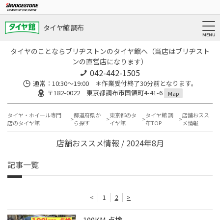
タイヤ館 調布
タイヤのことならブリヂストンのタイヤ館へ（当店はブリヂスト
ンの直営店になります）
042-442-1505
通常：10:30～19:00 ＊作業受付終了30分前となります。
〒182-0022 東京都調布市国領町4-41-6
Map
タイヤ・ホイール専門
都道府県か
東京都のタ
タイヤ館 調
店舗おスス
店のタイヤ館
ら探す
イヤ館
布TOP
メ情報
店舗おススメ情報 / 2024年8月
記事一覧
<
1
2
>
100KM 点検