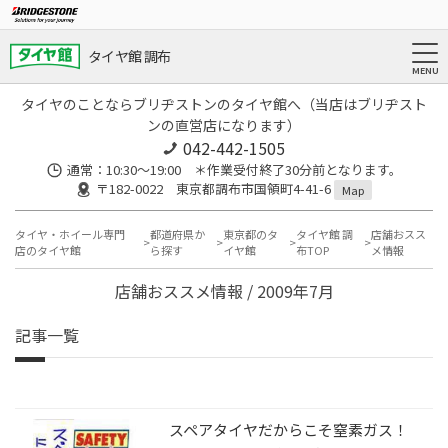
タイヤ館 調布
タイヤのことならブリヂストンのタイヤ館へ（当店はブリヂスト
ンの直営店になります）
042-442-1505
通常：10:30～19:00 ＊作業受付終了30分前となります。
〒182-0022 東京都調布市国領町4-41-6
Map
タイヤ・ホイール専門
都道府県か
東京都のタ
タイヤ館 調
店舗おスス
店のタイヤ館
ら探す
イヤ館
布TOP
メ情報
店舗おススメ情報 / 2009年7月
記事一覧
スペアタイヤだからこそ窒素ガス！