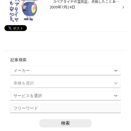
スペアタイヤの空気圧、点検したことありますか？ 使おうと思って取り出してみたら、空気圧が全然足りない… 近くに補充できそうなところもない…… 無理に走ればスペアタイヤまで故障してしまいます。 これでは宝の持ち腐れ。 せっかく積んであるのに意味がありません！ そこで 窒素ガス を入れてお...
2009年7月14日
記事検索