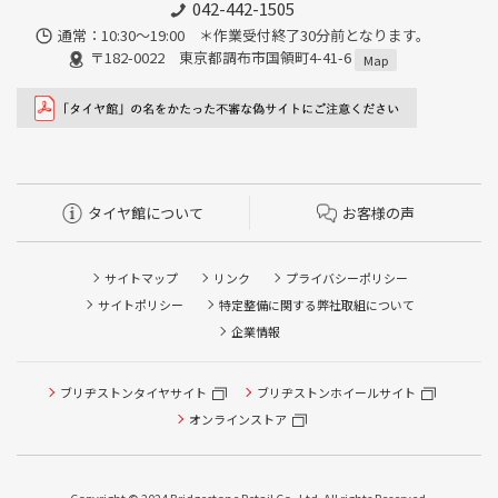
042-442-1505
通常：10:30～19:00 ＊作業受付終了30分前となります。
〒182-0022 東京都調布市国領町4-41-6
Map
タイヤ館について
お客様の声
サイトマップ
リンク
プライバシーポリシー
サイトポリシー
特定整備に関する弊社取組について
企業情報
ブリヂストンタイヤサイト
ブリヂストンホイールサイト
タイヤ点検・安全点検/タイヤ履き替え/オイル交換/その他
ピット作業の予約
オンラインストア
クローク契約会員専用タイヤ履き替え※タイヤ履き替えを
希望のクローク契約会員の方はこちらを選択ください
Copyright © 2024 Bridgestone Retail Co.,Ltd. All rights Reserved.