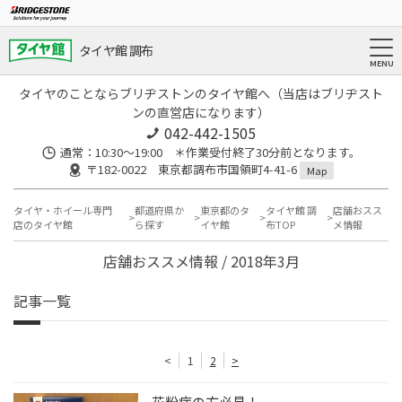
タイヤ館 調布
タイヤのことならブリヂストンのタイヤ館へ（当店はブリヂスト
ンの直営店になります）
042-442-1505
通常：10:30～19:00 ＊作業受付終了30分前となります。
〒182-0022 東京都調布市国領町4-41-6
Map
タイヤ・ホイール専門
都道府県か
東京都のタ
タイヤ館 調
店舗おスス
店のタイヤ館
ら探す
イヤ館
布TOP
メ情報
店舗おススメ情報 / 2018年3月
記事一覧
<
1
2
>
花粉症の方必見！