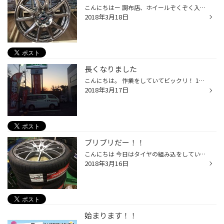
こんにちはー 調布店、ホイールぞくぞく入荷中です。 車も人もオシャレは足元から！！ 特にスチールホイールの方！！ アルミホイールにすると軽量化により、燃費やハンドリングの向上します！ ぜひ、タイヤ交換とご一緒に！
2018年3月18日
長くなりました
こんにちは。 作業をしていてビックリ！ 18時過ぎて、この明るさです！！！！ 日が長くなりましたね。 さて、作業の続きします！！
2018年3月17日
ブリブリだー！！
こんにちは 今日はタイヤの組み込をしていて感じた事を、、、 ん〜、、良いサイズですね〜。 ただ、ポテンザ、、、、 剛性が高いので、組み込むのに気を使います、、、。 春の脱着に合わせて交換頂く方が多いので、 じゃんじゃん組み込みますよー！！ 予約が埋まってきています。 早め早めの準備を...
2018年3月16日
始まります！！