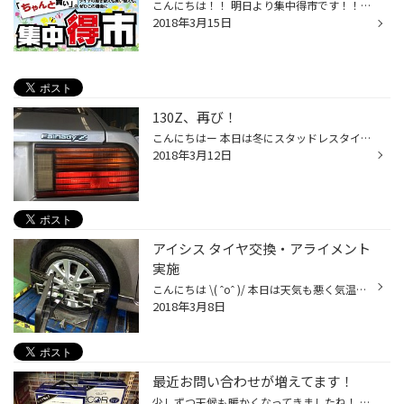
こんにちは！！ 明日より集中得市です！！！ おでかけ応援アイテムを揃えてお待ちしております。
2018年3月15日
130Z、再び！
こんにちはー 本日は冬にスタッドレスタイヤを購入頂いた130Zのお客様の ノーマルタイヤのこうかんです。 今回は写真撮りましたw 乗り心地重視のレグノです。 アライメントも作業しました！ 相変わらずカッコイイ！！！！！ また100km点検でお待ちしております！
2018年3月12日
アイシス タイヤ交換・アライメント
実施
こんにちは \( ˆoˆ )/ 本日は天気も悪く気温も逆戻りな感じでとても冷え込みますね（；＿；） しかし気持ちはHOTでスタッフ一同頑張ります (￣^￣)ゞ 本日はアイシスでタイヤの残溝が少なくなってきたので タイヤ交換のご相談でご来店頂きました。 タイヤを点検すると残溝も少なく安全走行の為にタ...
2018年3月8日
最近お問い合わせが増えてます！
少しずつ天候も暖かくなってきましたね！ 当店のスタッフにもいるのですが、花粉症の方は少し大変そうですね まだ日によって気温差かあるので体調管理はしっかり行いましょう。 最近、お問い合わせが多くなってきているのがバッテリーの点検です。 エンジンのかかりが悪く感じたり、夜間走行でヘッ...