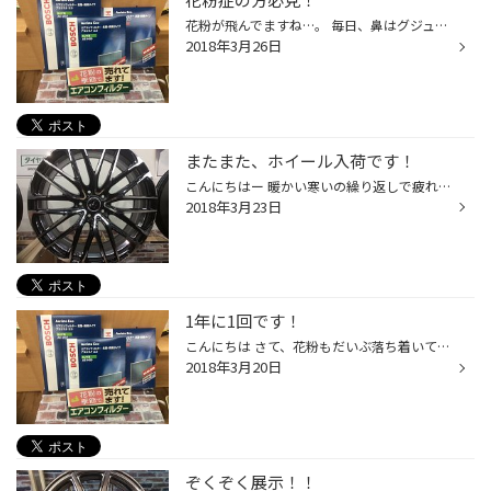
花粉が飛んでますね…。 毎日、鼻はグジュグジュ、目は痒い… 嫌になります。 そんな方にオススメなのがエアコンフィルターです！ 車内に付いているエアコンフィルターを交換するだけでも、大分軽減されますよ！ このように汚れていたら、要交換です！ 点検は無料なので、お気軽にどうぞっ！！
2018年3月26日
またまた、ホイール入荷です！
こんにちはー 暖かい寒いの繰り返しで疲れちゃいますね、、、、。 さて、タイトル通りホイール入荷です！ いいですね〜 こっちも良い、、、、 実際に見ると、もっと綺麗です！ ぜひ、見に来て下さいね！！！
2018年3月23日
1年に1回です！
こんにちは さて、花粉もだいぶ落ち着いてきました。 交換、忘れていませんかー？ 1年で消臭効果が弱まるので、定期的な交換が必要ですよ。 家庭用のエアコンはフィルターを掃除しますが、 車用は交換です！ 点検はお気軽に申しつけ下さい！！
2018年3月20日
ぞくぞく展示！！