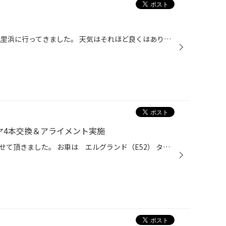
こんにちは。 先日、家族で九十九里浜に行ってきました。 天気はそれほど良くはありませんでしたが…。 実は、その前に近くの屋内プールで2時間泳いだ後、 海に入る（≧∇≦）そして、ズボン濡れる……。
ヤ4本交換＆アライメント実施
先日、アライメント作業を実施させて頂きました。 お車は エルグランド（E52） タイヤサイズ 215/65R16 ｴｺﾋﾟｱEX20 RV 調整箇所 フロント トー リア トー・キャンバー ご購入ありがとうございました。