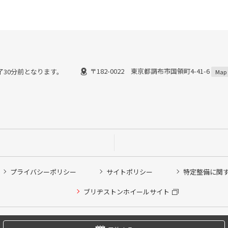
〒182-0022 東京都調布市国領町4-41-6
終了30分前となります。
Map
プライバシーポリシー
サイトポリシー
特定整備に関
他ピット作業の予約
ブリヂストンホイールサイト
希望のクローク契約会員の方はこちらを選択ください
の方はご利用いただけません
Copyright © 2024 Bridgestone Retail Co.,Ltd. All rights Reserved.