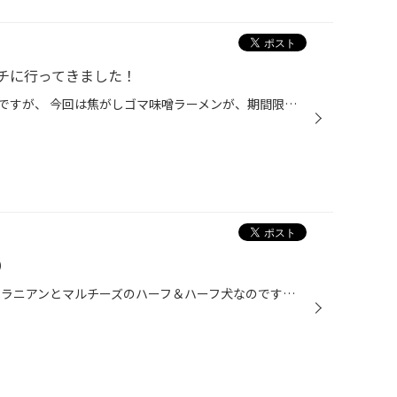
チに行ってきました！
私の大好きなラーメンの一つなのですが、 今回は焦がしゴマ味噌ラーメンが、期間限定で販売されてたので ついつい飛びついてしまいました。 定番のラーメンも最高なのですが、期間限定品が特別感が有り、 定番とは違った良さもあるので、月に1度は必ずお昼におじゃましてます（笑） 今回は、初めて...
）
名前は”クッキー”です（笑） ポメラニアンとマルチーズのハーフ＆ハーフ犬なのです（笑） 私は、今まで犬を飼った事がなかったので、最初は抵抗があったのですが 今では仕事終わって帰ると癒してくれる家族です！ 誰よりも喜んでくれます！ なので遅い時間でも極力は散歩に出掛けて あげるようにし...