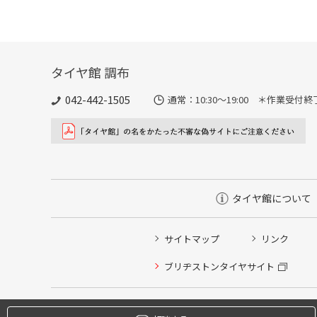
タイヤ館 調布
042-442-1505
通常：10:30～19:00 ＊作業受付
タイヤ館について
サイトマップ
リンク
タイヤ点検・安全点検/タイヤ履き替え/オイル交換/その
ブリヂストンタイヤサイト
クローク契約会員専用タイヤ履き替え※タイヤ履き替えを
本日のタイヤ履き替え順番待ち予約 ※クローク契約会員