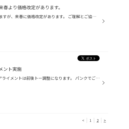
来春より価格改定があります。
タイヤのサイズによっても異なりますが、来春に価格改定があります。 ご理解とご協力をお願い致します。
メント実施
タイヤ 215/45R17 レグノ GR-XI アライメントは前後トー調整になります。 パンクでご来店されたお客様で、タイヤを確認したところ、異物が刺さり潰れていました。 そのまま走っていたらしく、タイヤを引きずっておりました。 タイヤの中が削れてしまっていると安全に走行できないので交換をオスス...
<
1
2
>