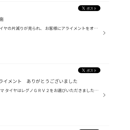
施
先日、空気圧点検をしたときにタイヤの片減りが見られ、 お客様にアライメントをオススメし、今回作業させていただきました。 今回作業したお車はトヨタヴォクシー。 アライメントの調整箇所はフロントのトーのみになります。 角度がずれていましたが、調整させていただき、真っ直ぐ走るようになり...
ライメント ありがとうございました
今回作業したお車は ５０エスティマ タイヤはレグノＧＲＶ２をお選びいただきました。 タイヤ交換とご一緒にアライメント調整もさせていただき、ありがとうございます。 調整箇所はフロント トー のみになります。 アライメント調整後は綺麗になり、安定してお乗りできると思います。 また、長持...