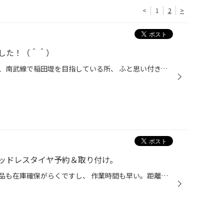
<
1
2
>
した！（＾＾）
今日は、電車での通勤でしたので、南武線で稲田堤を目指している所、 ふと思い付き、登戸から歩いたらどの位掛かるだろう？ いつも車では通っており道も分かっていましたが、歩きだとそれなりに 掛かると思いましたが、意を決して登戸で降りてしまいました・・・（＾＾： 車で走ると空いていれば5分...
ッドレスタイヤ予約＆取り付け。
なぜかと言いますと、早期なら商品も在庫確保がらくですし、 作業時間も早い。距離をあまり乗らない方が多いので、ならしをしっかりして 12月.1月のシーズンでより良い状態に出来るからです。 もちろん他にも特典はあります。 昨年の12月は皆様に大変お待たせしてしまいましたので、今年は少しでも ...