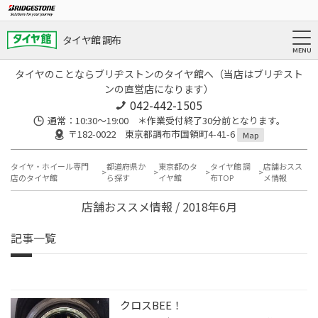
タイヤ館 調布
タイヤのことならブリヂストンのタイヤ館へ（当店はブリヂスト
ンの直営店になります）
042-442-1505
通常：10:30～19:00 ＊作業受付終了30分前となります。
〒182-0022 東京都調布市国領町4-41-6
Map
タイヤ・ホイール専門
都道府県か
東京都のタ
タイヤ館 調
店舗おスス
店のタイヤ館
ら探す
イヤ館
布TOP
メ情報
店舗おススメ情報 / 2018年6月
記事一覧
クロスBEE！