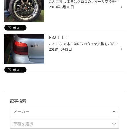
こんにちは 本日はクロスのホイール交換をご紹介 RAYS KCデコール です！！ 流石、鍛造！！！！ 軽いですー！！！！！ お車の色にも合ってます！！！ 良いですね〜 羨ましいですね〜 またのご来店お待ちしております。
2018年6月30日
R32！！！
こんにちは 本日はR32のタイヤ交換をご紹介。 さて、皆さんの頭に浮かんでいるのは、、、、 ハズレです！！！(多分…) こっちのR32でしたー！！ あらー キャリパー大きいのね〜 しかも、タイヤは 71R！！！！！ 駐車場とピットの移動だけでも運転しやすかったです！ いや〜良い車だなぁ〜。。。。 ま...
2018年6月3日
記事検索