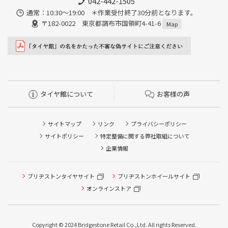
042-442-1505
通常：10:30～19:00 ＊作業受付終了30分前となります。
〒182-0022 東京都調布市国領町4-41-6
Map
タイヤ館について
お客様の声
サイトマップ
リンク
プライバシーポリシー
サイトポリシー
特定整備に関する弊社取組について
企業情報
タイヤ点検・安全点検/タイヤ履き替え/オイル交換/その他
ブリヂストンタイヤサイト
ブリヂストンホイールサイト
ピット作業の予約
オンラインストア
クローク契約会員専用タイヤ履き替え※タイヤ履き替えを
希望のクローク契約会員の方はこちらを選択ください
Copyright © 2024 Bridgestone Retail Co.,Ltd. All rights Reserved.
本日のタイヤ履き替え順番待ち予約 ※クローク契約会員の