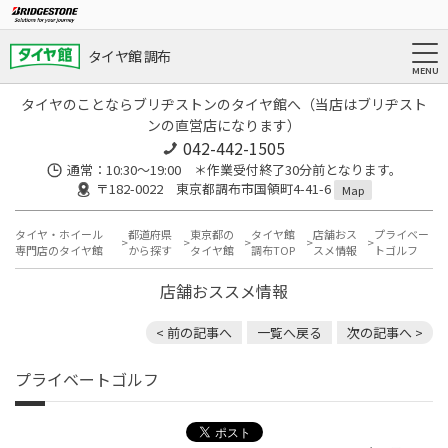
タイヤ館 調布
タイヤのことならブリヂストンのタイヤ館へ（当店はブリヂスト
ンの直営店になります）
042-442-1505
通常：10:30～19:00 ＊作業受付終了30分前となります。
〒182-0022 東京都調布市国領町4-41-6
Map
タイヤ・ホイール
都道府県
東京都の
タイヤ館
店舗おス
プライベー
専門店のタイヤ館
から探す
タイヤ館
調布TOP
スメ情報
トゴルフ
店舗おススメ情報
< 前の記事へ
一覧へ戻る
次の記事へ >
プライベートゴルフ