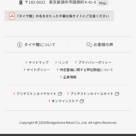
〒182-0022 東京都調布市国領町4-41-6
Map
タイヤ館について
お客様の声
サイトマップ
リンク
プライバシーポリシー
サイトポリシー
特定整備に関する弊社取組について
企業情報
ブリヂストンタイヤサイト
ブリヂストンホイールサイト
タイヤ点検・安全点検/タイヤ履き替え/オイル交換/その他
ピット作業の予約
オンラインストア
クローク契約会員専用タイヤ履き替え※タイヤ履き替えを
希望のクローク契約会員の方はこちらを選択ください
Copyright © 2024 Bridgestone Retail Co.,Ltd. All rights Reserved.
本日のタイヤ履き替え順番待ち予約 ※クローク契約会員の
方はご利用いただけません