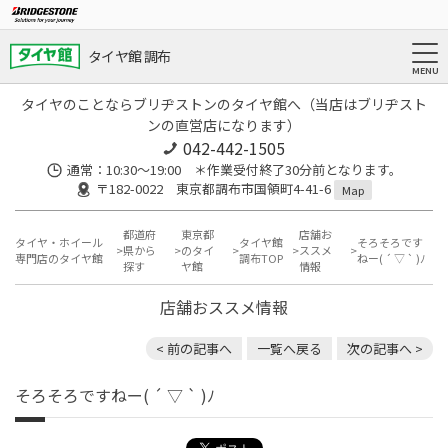
タイヤ館 調布
タイヤのことならブリヂストンのタイヤ館へ（当店はブリヂスト
ンの直営店になります）
042-442-1505
通常：10:30～19:00 ＊作業受付終了30分前となります。
〒182-0022 東京都調布市国領町4-41-6
Map
都道府
東京都
店舗お
タイヤ・ホイール
タイヤ館
そろそろです
県から
のタイ
ススメ
専門店のタイヤ館
調布TOP
ねー( ´ ▽ ` )ﾉ
探す
ヤ館
情報
店舗おススメ情報
< 前の記事へ
一覧へ戻る
次の記事へ >
そろそろですねー( ´ ▽ ` )ﾉ