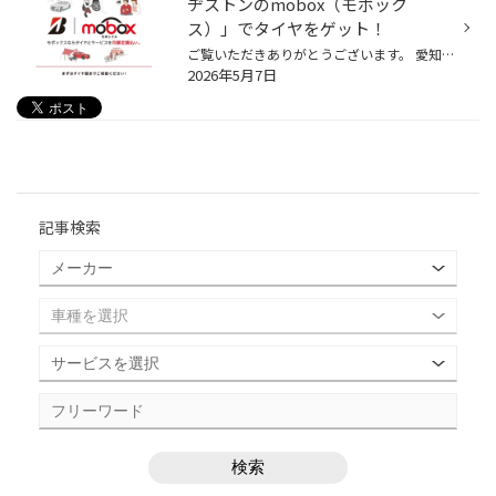
ヂストンのmobox（モボック
ス）」でタイヤをゲット！
ご覧いただきありがとうございます。 愛知県安城市のタイヤ館安城店（あんじょう）です。 店舗は、東海道新幹線三河安城駅の南側、県道48号沿い、釣り具のイシグロ三河安城店さんの向かいで、洋服の青山三河安城店さんとスシロー三河安城店の間にあります。 ◆JR東刈谷駅よりクルマで約5分 ◆JR安城駅...
2026年5月7日
記事検索