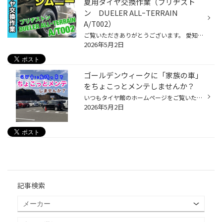
夏用タイヤ交換作業（ブリヂスト
ン DUELER ALLｰTERRAIN
A/T002）
ご覧いただきありがとうございます。 愛知県安城市のタイヤ館安城店（あんじょう）です。 店舗は、東海道新幹線三河安城駅の南側、県道48号沿い、釣り具のイシグロ三河安城店さんの向かいで、洋服の青山三河安城店さんとスシロー三河安城店の間にあります。 ◆JR東刈谷駅よりクルマで約5分 ◆JR安城駅...
2026年5月2日
ゴールデンウィークに「家族の車」
をちょこっとメンテしませんか？
いつもタイヤ館のホームページをご覧いただき、ありがとうございます。 ゴールデンウィーク、皆さんはどのようにお過ごしですか？この連休で、久しぶりに帰省されている方もいらっしゃるのではないでしょうか？連休は、久しぶりに家族が集まる大切な時間。そんな中で、ふと気になるのが「家族の車の...
2026年5月2日
記事検索