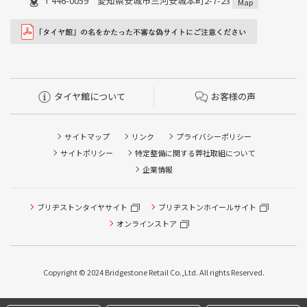
〒446-0059 愛知県安城市三河安城本町2-7-23
Map
タイヤ館について
お客様の声
サイトマップ
リンク
プライバシーポリシー
サイトポリシー
特定整備に関する弊社取組について
企業情報
ブリヂストンタイヤサイト
ブリヂストンホイールサイト
タイヤ点検・安全点検/タイヤ履き替え/オイル交換/その他
ピット作業の予約
オンラインストア
クローク契約会員専用タイヤ履き替え※タイヤ履き替えを
希望のクローク契約会員の方はこちらを選択ください
Copyright © 2024 Bridgestone Retail Co.,Ltd. All rights Reserved.
本日のタイヤ履き替え順番待ち予約 ※クローク契約会員の
方はご利用いただけません