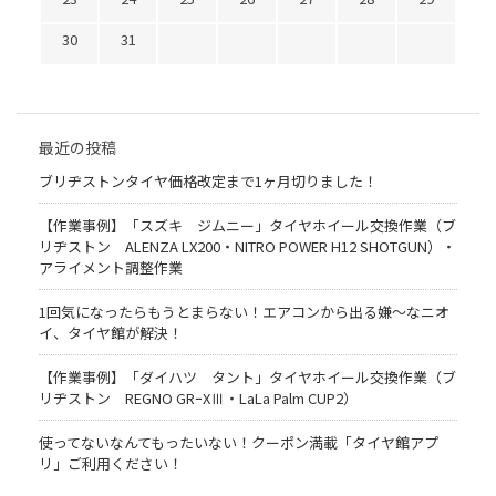
30
31
最近の投稿
ブリヂストンタイヤ価格改定まで1ヶ月切りました！
【作業事例】「スズキ ジムニー」タイヤホイール交換作業（ブ
リヂストン ALENZA LX200・NITRO POWER H12 SHOTGUN）・
アライメント調整作業
1回気になったらもうとまらない！エアコンから出る嫌〜なニオ
イ、タイヤ館が解決！
【作業事例】「ダイハツ タント」タイヤホイール交換作業（ブ
リヂストン REGNO GRｰXⅢ・LaLa Palm CUP2）
使ってないなんてもったいない！クーポン満載「タイヤ館アプ
リ」ご利用ください！