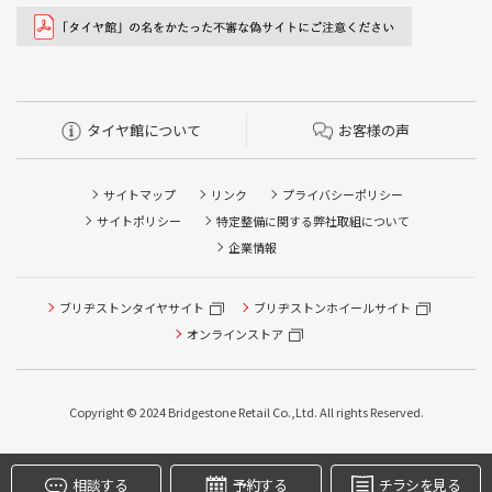
タイヤ館について
お客様の声
サイトマップ
リンク
プライバシーポリシー
サイトポリシー
特定整備に関する弊社取組について
企業情報
ブリヂストンタイヤサイト
ブリヂストンホイールサイト
タイヤ点検・安全点検/タイヤ履き替え/オイル交換/その他
ピット作業の予約
オンラインストア
クローク契約会員専用タイヤ履き替え※タイヤ履き替えを
希望のクローク契約会員の方はこちらを選択ください
Copyright © 2024 Bridgestone Retail Co.,Ltd. All rights Reserved.
本日のタイヤ履き替え順番待ち予約 ※クローク契約会員の
方はご利用いただけません
相談する
予約する
チラシを見る