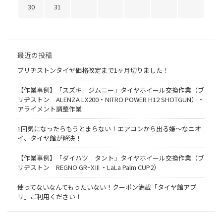
30
31
最近の投稿
ブリヂストンタイヤ価格改定まで1ヶ月切りました！
【作業事例】「スズキ ジムニー」タイヤホイール交換作業（ブ
リヂストン ALENZA LX200・NITRO POWER H12 SHOTGUN）・
アライメント調整作業
1回気になったらもうとまらない！エアコンから出る嫌〜なニオ
イ、タイヤ館が解決！
【作業事例】「ダイハツ タント」タイヤホイール交換作業（ブ
リヂストン REGNO GRｰXⅢ・LaLa Palm CUP2）
使ってないなんてもったいない！クーポン満載「タイヤ館アプ
リ」ご利用ください！