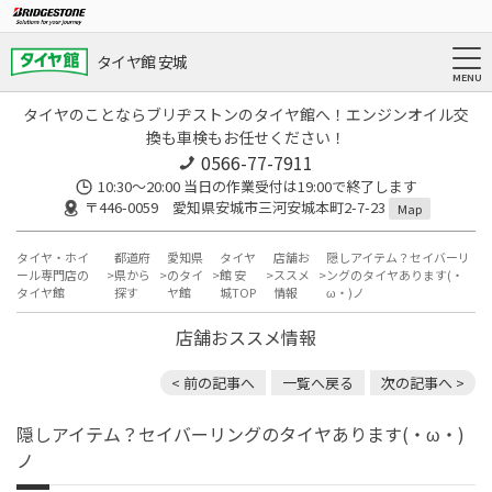
タイヤ館 安城
タイヤのことならブリヂストンのタイヤ館へ！エンジンオイル交
換も車検もお任せください！
0566-77-7911
10:30〜20:00 当日の作業受付は19:00で終了します
〒446-0059 愛知県安城市三河安城本町2-7-23
Map
タイヤ・ホイ
都道府
愛知県
タイヤ
店舗お
隠しアイテム？セイバーリ
ール専門店の
県から
のタイ
館 安
ススメ
ングのタイヤあります(・
タイヤ館
探す
ヤ館
城TOP
情報
ω・)ノ
店舗おススメ情報
< 前の記事へ
一覧へ戻る
次の記事へ >
隠しアイテム？セイバーリングのタイヤあります(・ω・)
ノ