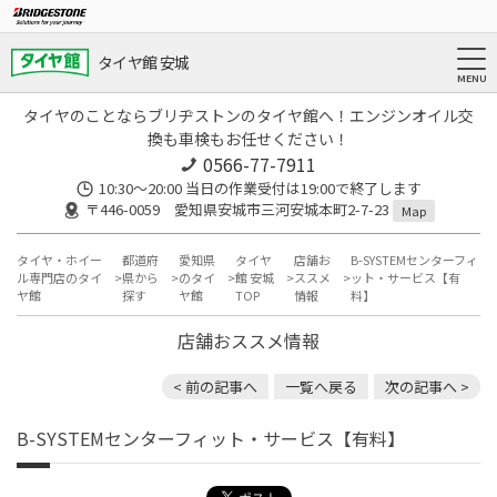
タイヤ館 安城
タイヤのことならブリヂストンのタイヤ館へ！エンジンオイル交
換も車検もお任せください！
0566-77-7911
10:30〜20:00 当日の作業受付は19:00で終了します
〒446-0059 愛知県安城市三河安城本町2-7-23
Map
タイヤ・ホイー
都道府
愛知県
タイヤ
店舗お
B-SYSTEMセンターフィ
ル専門店のタイ
県から
のタイ
館 安城
ススメ
ット・サービス【有
ヤ館
探す
ヤ館
TOP
情報
料】
店舗おススメ情報
< 前の記事へ
一覧へ戻る
次の記事へ >
B-SYSTEMセンターフィット・サービス【有料】