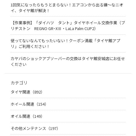
1回気になったらもうとまらない！エアコンから出る嫌〜なニオ
イ、タイヤ館が解決！
【作業事例】「ダイハツ タント」タイヤホイール交換作業（ブ
リヂストン REGNO GRｰXⅢ・LaLa Palm CUP2）
使ってないなんてもったいない！クーポン満載「タイヤ館アプ
リ」ご利用ください！
カヤバのショックアブソーバーの交換はタイヤ館安城店にお任せ
ください
カテゴリ
タイヤ関連（892）
ホイール関連（154）
オイル関連（149）
その他メンテナンス（197）