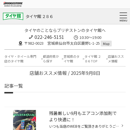
タイヤ館 ２８６
タイヤのことならブリヂストンのタイヤ館へ
022-246-5151
10:30～19:00
〒982-0023 宮城県仙台市太白区鹿野1-1-25
Map
タイヤ・ホイール専門
都道府県か
宮城県のタ
タイヤ館 ２
店舗おスス
店のタイヤ館
ら探す
イヤ館
８６TOP
メ情報
店舗おススメ情報 / 2025年9月8日
記事一覧
残暑厳しい9月もエアコン添加剤で
より快適に！
いつも当店のWEBをご覧頂きありがとうございます！ 本日は夏場に大人気の「エアコン添加剤」のご用命！ 9月もまだ暑い日が続きますね…。 お車のエアコンも効きが良くないとかなり身体に堪えるものがあります…。 そんな時はワコーズさんから発売されているエアコン添加剤、「パワーエアコン」がオス...