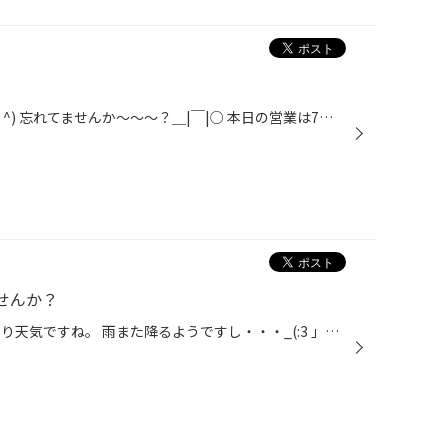
こんにちは。 本日最終日ですよ(^ ^) 忘れてませんか〜〜〜？＿|￣|○ 本日の営業は7時迄です。 お待ちしてまーすd(￣ ￣)
せんか？
こんにちは。 今日も朝からどんより天気ですね。 雨また降るようですし・・・_(:3 」∠)_ 今のうちに雨対策しませんか？ まずはタイヤの空気圧点検からしましょう！ 残り溝も重要です。 WEBご覧の皆さんは春に交換後点検されましたでしょうか？ 片側のみ減ったりしてないでしょうか？ この様に。 も...