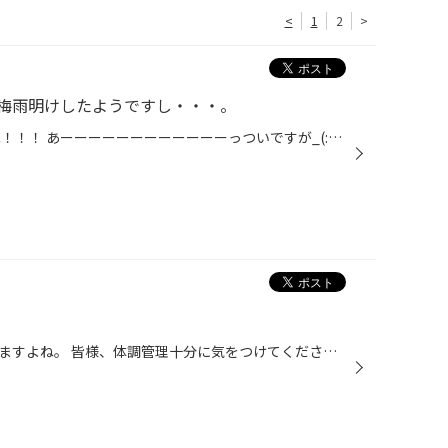
<
1
2
>
梅雨明けしたようですし・・・。
こんにちは。 梅雨明けしましたね！！！ あーーーーーーーーーーーーっついですが_(:3 」∠)_ 早いですが今年も大抽選会申し込みはじめました。 スタッドレスタイヤ、今シーズン購入予定の方はぜひ申し込みください！！！ 当たる保障はありませんが・・・。 でも申し込まないと当たりませんので・・...
最近、寒暖差が激しく服装に困りますよね。 皆様、体調管理十分に気をつけてください!! さて、毎日のようにオイル交換の作業が入っております! ありがとうございます!! これからますます暑い日が続くかと思うと今のうちに お車のメンテナンスおすすめです。 暑い日は人間の身体はもちろんのことお車...