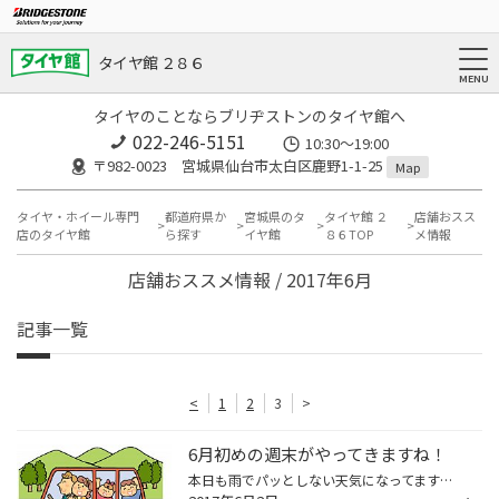
タイヤ館 ２８６
タイヤのことならブリヂストンのタイヤ館へ
022-246-5151
10:30～19:00
〒982-0023 宮城県仙台市太白区鹿野1-1-25
Map
タイヤ・ホイール専門
都道府県か
宮城県のタ
タイヤ館 ２
店舗おスス
店のタイヤ館
ら探す
イヤ館
８６TOP
メ情報
店舗おススメ情報 / 2017年6月
記事一覧
<
1
2
3
>
6月初めの週末がやってきますね！
本日も雨でパッとしない天気になってますね〜 みなさんいかがお過ごしでしょうか？ 僕は来週のツーリングに向けて愛車を洗車したいのに雨でできずモヤモヤ（笑） 明日からは天気が回復する予報が出てるので週末が楽しみです(o^^o) お出かけ日和の週末になりますようにー！ お出かけ前にはお車のメン...