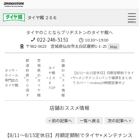
タイヤ館 ２８６
タイヤのことならブリヂストンのタイヤ館へ
022-246-5151
10:30～19:00
〒982-0023 宮城県仙台市太白区鹿野1-1-25
Map
都
宮
店
道
城
舗
タイ
タイヤ・
府
県
お
ヤ館
【8/11〜8/15定休日】月額定額制でタイ
ホイール
県
の
ス
２８
ヤ+メンテナンス+パンク補償をまとめ
専門店の
か
タ
ス
６
てカバー！mobox24時間営業中♪
タイヤ館
ら
イ
メ
TOP
探
ヤ
情
す
館
報
店舗おススメ情報
< 前の記事へ
一覧へ戻る
次の記事へ >
【8/11〜8/15定休日】月額定額制でタイヤ+メンテナンス