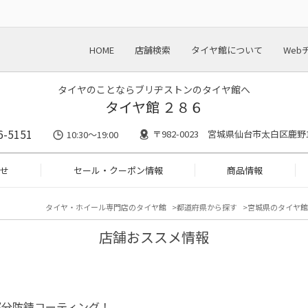
HOME
店舗検索
タイヤ館について
Web
タイヤのことならブリヂストンのタイヤ館へ
タイヤ館 ２８６
6-5151
〒982-0023 宮城県仙台市太白区鹿野1-
10:30～19:00
せ
セール・クーポン情報
商品情報
タイヤ・ホイール専門店のタイヤ館
都道府県から探す
宮城県のタイヤ館
店舗おススメ情報
部分防錆コーティング！