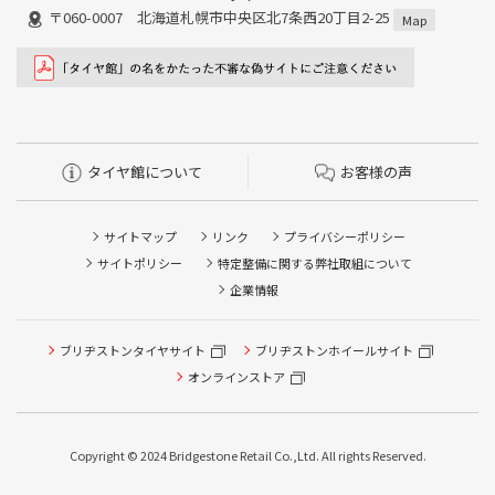
〒060-0007 北海道札幌市中央区北7条西20丁目2-25
Map
タイヤ館について
お客様の声
サイトマップ
リンク
プライバシーポリシー
サイトポリシー
特定整備に関する弊社取組について
企業情報
ブリヂストンタイヤサイト
ブリヂストンホイールサイト
タイヤ点検・安全点検/タイヤ履き替え/オイル交換/その他
ピット作業の予約
オンラインストア
クローク契約会員専用タイヤ履き替え※タイヤ履き替えを
希望のクローク契約会員の方はこちらを選択ください
Copyright © 2024 Bridgestone Retail Co.,Ltd. All rights Reserved.
本日のタイヤ履き替え順番待ち予約 ※クローク契約会員の
方はご利用いただけません