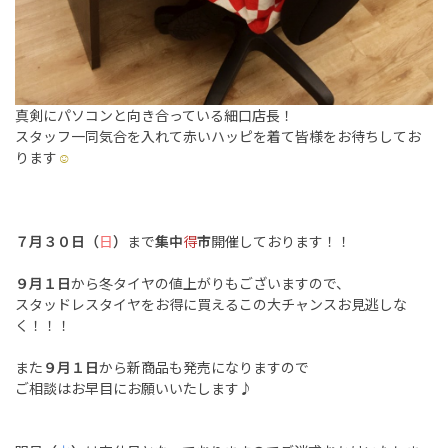
真剣にパソコンと向き合っている細口店長！
スタッフ一同気合を入れて赤いハッピを着て皆様をお待ちしてお
ります
☺
７月３０日（
日
）
まで
集中
得
市
開催しております！！
９月１日
から冬タイヤの値上がりもございますので、
スタッドレスタイヤをお得に買えるこの大チャンスお見逃しな
く！！！
また
９月１日
から新商品も発売になりますので
ご相談はお早目にお願いいたします♪