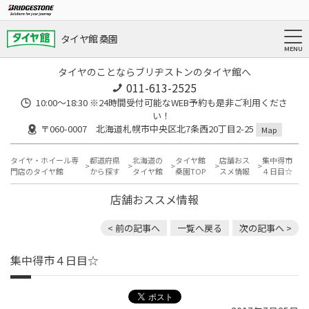
タイヤ館 桑園
タイヤのことならブリヂストンのタイヤ館へ
011-613-2525
10:00～18:30 ※24時間受付可能なWEB予約も是非ご利用くださ
い！
〒060-0007 北海道札幌市中央区北7条西20丁目2-25
Map
タイヤ・ホイール専
都道府県
北海道の
タイヤ館
店舗おス
集中得市
門店のタイヤ館
から探す
タイヤ館
桑園TOP
スメ情報
４日目☆
店舗おススメ情報
< 前の記事へ
一覧へ戻る
次の記事へ >
集中得市４日目☆