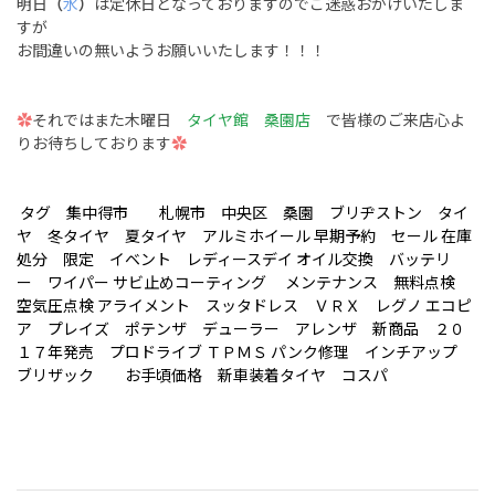
明日
（
水
）
は定休日となっておりますのでご迷惑おかけいたしま
すが
お間違いの無いようお願いいたします！！！
✿
それではまた木曜日
タイヤ館 桑園店
で皆様のご来店心よ
りお待ちしております
✿
タグ 集中得市 札幌市 中央区 桑園 ブリヂストン タイ
ヤ 冬タイヤ 夏タイヤ アルミホイール 早期予約 セール 在庫
処分 限定 イベント レディースデイ オイル交換 バッテリ
ー ワイパー サビ止めコーティング メンテナンス 無料点検
空気圧点検 アライメント スッタドレス ＶＲＸ レグノ エコピ
ア プレイズ ポテンザ デューラー アレンザ 新商品 ２０
１７年発売 プロドライブ ＴＰＭＳ パンク修理 インチアップ
ブリザック お手頃価格 新車装着タイヤ コスパ