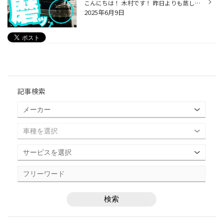
こんにちは！ 木村です！ 昨日よりも蒸し暑くなってきましたね！ 初夏でしょうか( *´艸｀) タイヤ館白石中央店では今の時期に ヘッドライトコーティングが人気です！ 【道内のタイヤ館で数店のみ！ワンランク上の施工はこちら▼】 ＞＞＞HONDA CR-V ヘッドライトスチーマー施工 をみてみる 今回の車...
2025年6月9日
記事検索