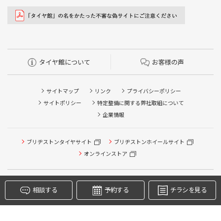
タイヤ館について
お客様の声
サイトマップ
リンク
プライバシーポリシー
サイトポリシー
特定整備に関する弊社取組について
タイヤ点検・安全点検/タイヤ履き替え/オイル交換/その他
企業情報
ピット作業の予約
クローク契約会員専用タイヤ履き替え※タイヤ履き替えを
ブリヂストンタイヤサイト
ブリヂストンホイールサイト
希望のクローク契約会員の方はこちらを選択ください
オンラインストア
本日のタイヤ履き替え順番待ち予約 ※クローク契約会員の
方はご利用いただけません
Copyright © 2024 Bridgestone Retail Co.,Ltd. All rights Reserved.
相談する
予約する
チラシを見る