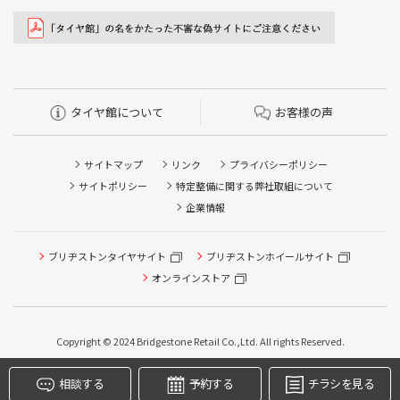
タイヤ館について
お客様の声
サイトマップ
リンク
プライバシーポリシー
サイトポリシー
特定整備に関する弊社取組について
企業情報
タイヤ点検・安全点検/タイヤ履き替え/オイル交換/その他
ピット作業の予約
ブリヂストンタイヤサイト
ブリヂストンホイールサイト
オンラインストア
クローク契約会員専用タイヤ履き替え※タイヤ履き替えを
希望のクローク契約会員の方はこちらを選択ください
本日のタイヤ履き替え順番待ち予約 ※クローク契約会員の
Copyright © 2024 Bridgestone Retail Co.,Ltd. All rights Reserved.
方はご利用いただけません
相談する
予約する
チラシを見る