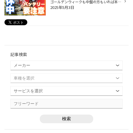
ゴールデンウィークも中盤の方もいれば本日から開始の 人も多いはず。 ただそんなお出かけ前に是非チェックしていただきたいのが 「バッテリー」です。 「前回いつ交換したか覚えていない」 そんな方は特に要注意！！ バッテリーのトラブルは連休中でも油断できませんよ。 ◆連休中のよくあるトラブ...
2025年5月3日
記事検索