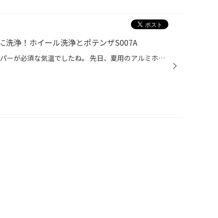
洗浄！ホイール洗浄とポテンザS007A
こんにちは！ 今日は寒くてジャンパーが必須な気温でしたね。 先日、夏用のアルミホイールに最近新しく始まった 「ホイール洗浄」を行いました。 ホイール洗浄 DC2インテグラの後期ホイールということで、 どうしても年式相応の塗装の剥がれや、ガリキズがありますが 通常では取りきれない焼きつい...