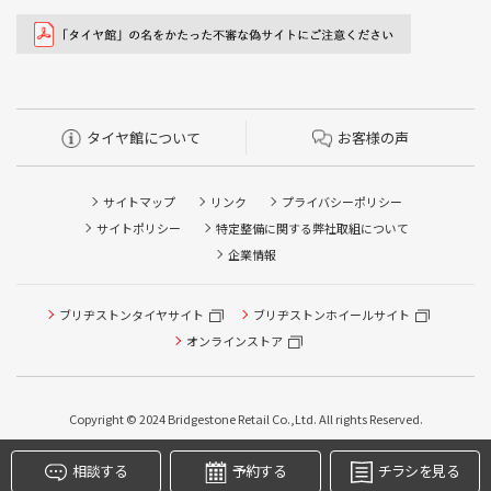
タイヤ館について
お客様の声
サイトマップ
リンク
プライバシーポリシー
サイトポリシー
特定整備に関する弊社取組について
企業情報
タイヤ点検・安全点検/タイヤ履き替え/オイル交換/その他
ピット作業の予約
ブリヂストンタイヤサイト
ブリヂストンホイールサイト
オンラインストア
クローク契約会員専用タイヤ履き替え※タイヤ履き替えを
希望のクローク契約会員の方はこちらを選択ください
本日のタイヤ履き替え順番待ち予約 ※クローク契約会員の
Copyright © 2024 Bridgestone Retail Co.,Ltd. All rights Reserved.
方はご利用いただけません
相談する
予約する
チラシを見る