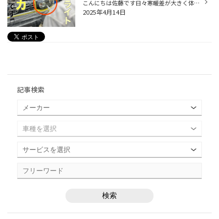
こんにちは佐藤です日々寒暖差が大きく体に堪えます。ですが春は少しずつ近づいていますね 車検時にヘッドライトスチーマーを施工いたします ヘッドライトは年数が経過来ると写真の様に黄ばみが出てきて夜運転すると「ちょっと暗い・・」と思う事があります。雨の日などは特に見づらくなってきます...
2025年4月14日
記事検索