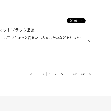
マットブラック塗装
こんにちは！ナミ兵こと浪岡です！ お車でちょっと変えたい＆直したいなどありませんか？ 当店では板金のお見積もり＆作業も行っております！ もちろん元通りに直す作業に加え、 メッキを塗装したり、部分加工したり ちょっとしたご要望にもご対応しておりますので 一部ご紹介いたします！ メッキへ...
<
1
2
3
4
5
…
261
262
>