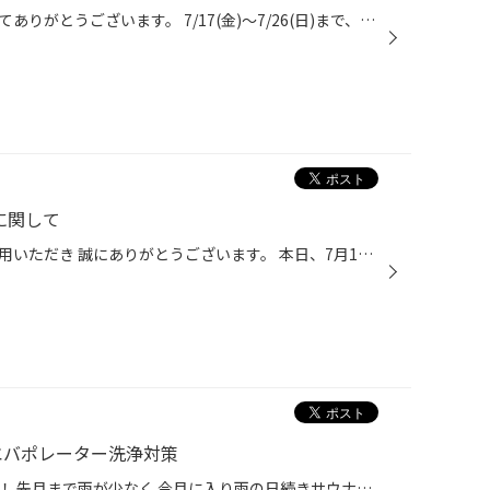
いつも当店をご利用いただきましてありがとうございます。 7/17(金)～7/26(日)まで、コクピット・タイヤ館におきまして、 期間限定！ サイズ限定！！ 数量限定！！！ お得にお買い求めいただける、「タイヤスペシャルプライスデー」がスタートします！ お得なタイヤのご紹介！！ NEWNO 155/65R14 タ...
に関して
いつもタイヤ館白石中央店をご利用いただき 誠にありがとうございます。 本日、7月16日（木）は社内研修のため 13：00（最終受付12：00）までの営業となります。 ご来店の際はお気を付けくださいませ。
 エバポレーター洗浄対策
こんにちは！ナミ兵こと浪岡です！ 先月まで雨が少なく 今月に入り雨の日続きサウナ状態の札幌です（汗 ムシムシしておりますね。。。 店舗の湿度計は70％を示しておりましたー。 この時期はエアコンが必須になりますが、 臭いが気になるという方もいるのでは！？ 本日はBMWのエアコンの臭いが気に...