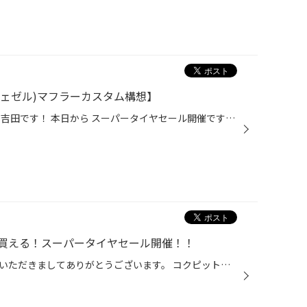
EL(ヴェゼル)マフラーカスタム構想】
こんにちは！タイヤ館白石中央店 吉田です！ 本日から スーパータイヤセール開催です！ タイヤをお得に買える期間になっています！ 本日から８月９日（日）までです！ お待ちしております！ 詳しくはこちら！ さて話は変わりますが・・・ 久しぶりの吉田の愛車日記です お付き合いください。。。笑 ...
買える！スーパータイヤセール開催！！
こんにちは、いつも当店をご利用いただきましてありがとうございます。 コクピット・タイヤ館では、ブリヂストンタイヤをお得に買える！ スーパータイヤセールを7月9日(木)から8月9日(日)まで開催いたします！ ブリヂストンのタイヤを4本ご購入で最大20,000円引き！ タイヤをお得にご購入頂けるチャ...