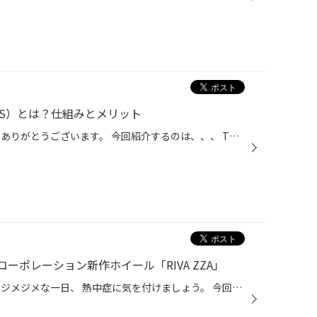
MS）とは？仕組みとメリット
こんにちは！ いつも見ていただきありがとうございます。 今回紹介するのは、、、 TPMS （タイヤ空気圧監視システム）です まずTPMSって何？ 「タイヤの空気圧が減っていることを、 車の中にいるだけで確認できちゃう機械」です 今までなら、タイヤを見て 「そろそろ減ってるかな、、」 「一応見と...
ーポレーション新作ホイール「RIVA ZZA」
こんにちは！ 今日は湿度が高くてジメジメな一日、 熱中症に気を付けましょう。 今回、共豊コーポレーション新作ホイールの ご紹介です！！ RIVA ZZA VEX-7/FBF-7 RIVA ZZAシリーズが復活しました！ シュッとしたカッコいいデザインが特徴のホイール。 ガンメタがお車を映えさせてくれること間違い...