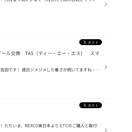
ホイール交換 TAS（ティー・エー・エス） スマ
こんにちは！タイヤ館白石中央店 吉田です！ 連日ジメジメした暑さが続いてますね・・・ 熱中症には皆さまお気をつけください！ 本日は！輸入車のホイール交換！ AUDI（アウディ）Q2に TAS（ティー・エー・エス）の SmartLine 365 （スマートラインサンロクゴ）を装着しました！ 商品詳細はこちらか...
こんにちは！ナミ兵こと浪岡です！ ただいま、NEXCO東日本より ETCのご購入と取付で 助成金が受けれるキャンペーン実施中です！ 本体、取付、セットアップ含むトータル金額より 1万円の助成金が受けられます！ 残りの差額分がお支払いになるので かなりお得なキャンペーンです！ 但し取替えによる購...