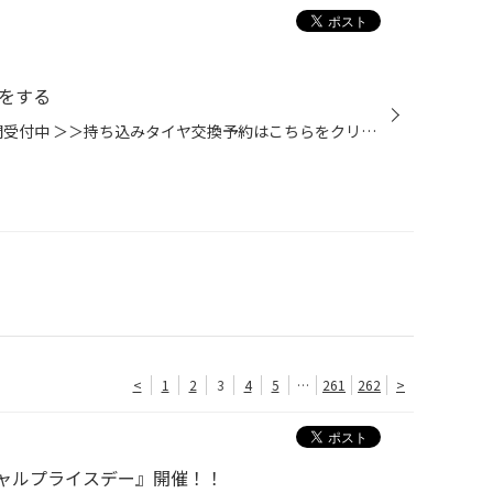
約をする
タイヤ交換予約はWEBから24時間受付中 ＞＞持ち込みタイヤ交換予約はこちらをクリック
<
1
2
3
4
5
…
261
262
>
ャルプライスデー』開催！！