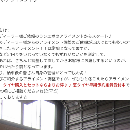
ちは！
ディーラー様ご依頼のランエボのアライメントからスタート♪
のディーラー様からのアライメント調整のご依頼が当店はとても多いの
をしたらアライメント！！は常識となってますが、
など足回りをいじっていなくてもずれがないかを測定して、
あれば、きちんと調整して直してからお客様にお渡しするというのが、
では当たり前となっています。
り、納車後の皆さん自身の管理がとっても大切！
びご紹介するアライメント調整ですが、ぜひひと冬こえたらアライメン
、
タイヤ購入とセットならよりお得♪♪ 夏タイヤ早期予約絶賛受付中
で
気軽にご相談くださいね(≧▽≦)
しております☆