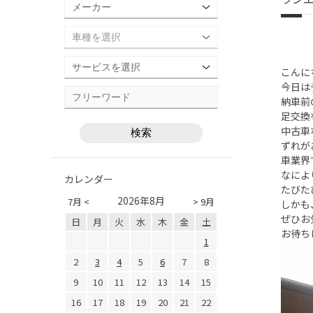
こんに
今日は
納車前
足交換
中古車
ずれが
車業界
なによ
カレンダー
たびた
2026年8月
7月 <
> 9月
しかも
ぜひお
日
月
火
水
木
金
土
お待ち
1
2
3
4
5
6
7
8
9
10
11
12
13
14
15
16
17
18
19
20
21
22