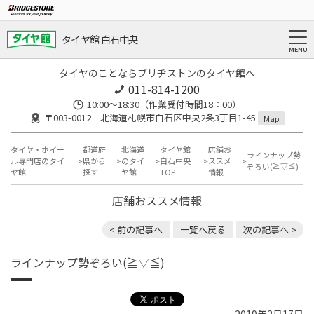
タイヤ館 白石中央
タイヤのことならブリヂストンのタイヤ館へ
011-814-1200
10:00～18:30（作業受付時間18：00）
〒003-0012 北海道札幌市白石区中央2条3丁目1-45
Map
タイヤ・ホイー
都道府
北海道
タイヤ館
店舗お
ラインナップ勢
ル専門店のタイ
県から
のタイ
白石中央
ススメ
ぞろい(≧▽≦)
ヤ館
探す
ヤ館
TOP
情報
店舗おススメ情報
< 前の記事へ
一覧へ戻る
次の記事へ >
ラインナップ勢ぞろい(≧▽≦)