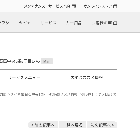
メンテナンス・サービス予約
オンラインストア
チラシ
タイヤ
サービス
カー用品
お客様の声
石区中央2条3丁目1-45
Map
サービスメニュー
店舗おススメ情報
ヤ館
タイヤ館 白石中央TOP
店舗おススメ情報
第2弾！！ヤブ日記(笑)
< 前の記事へ
一覧へ戻る
次の記事へ >