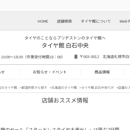
HOME
店舗検索
タイヤ館について
Web
タイヤのことならブリヂストンのタイヤ館へ
タイヤ館 白石中央
〒003-0012 北海道札幌市白
10:00～18:30（作業受付時間18：00）
らせ
お知らせ・イベント
商品情報
店のタイヤ館
都道府県から探す
北海道のタイヤ館
タイヤ館 白石中央TOP
店舗お
店舗おススメ情報
ヤ館のセール「スタッドレスタイヤ大売出し」は残り2日間