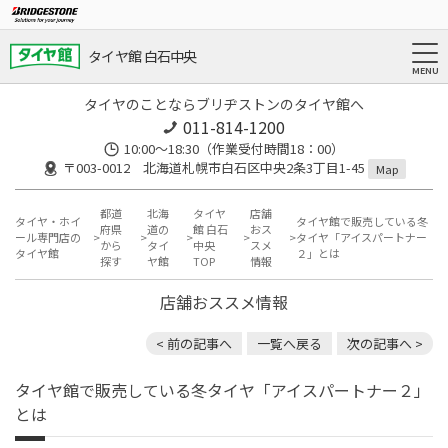
タイヤ館 白石中央
タイヤのことならブリヂストンのタイヤ館へ
011-814-1200
10:00～18:30（作業受付時間18：00）
〒003-0012 北海道札幌市白石区中央2条3丁目1-45
Map
都道
北海
タイヤ
店舗
タイヤ・ホイ
タイヤ館で販売している冬
府県
道の
館 白石
おス
ール専門店の
タイヤ「アイスパートナー
から
タイ
中央
スメ
タイヤ館
２」とは
探す
ヤ館
TOP
情報
店舗おススメ情報
< 前の記事へ
一覧へ戻る
次の記事へ >
タイヤ館で販売している冬タイヤ「アイスパートナー２」
とは