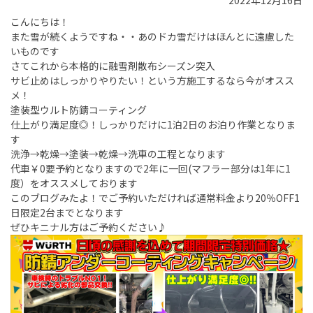
2022年12月16日
こんにちは！
また雪が続くようですね・・あのドカ雪だけはほんとに遠慮した
いものです
さてこれから本格的に融雪剤散布シーズン突入
サビ止めはしっかりやりたい！という方施工するなら今がオスス
メ！
塗装型ウルト防錆コーティング
仕上がり満足度◎！しっかりだけに1泊2日のお泊り作業となりま
す
洗浄→乾燥→塗装→乾燥→洗車の工程となります
代車￥0要予約となりますので2年に一回(マフラー部分は1年に1
度）をオススメしております
このブログみたよ！でご予約いただければ通常料金より20％OFF1
日限定2台までとなります
ぜひキニナル方はご予約ください♪