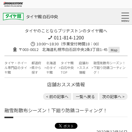
タイヤ館 白石中央
タイヤのことならブリヂストンのタイヤ館へ
011-814-1200
10:00～18:30（作業受付時間18：00）
〒003-0012 北海道札幌市白石区中央2条3丁目1-45
Map
タイヤ・ホイー
都道府
北海道
タイヤ館
店舗お
融雪剤散布シーズン！
ル専門店のタイ
県から
のタイ
白石中央
ススメ
下廻り防錆コーティン
ヤ館
探す
ヤ館
TOP
情報
グ！
店舗おススメ情報
< 前の記事へ
一覧へ戻る
次の記事へ >
融雪剤散布シーズン！下廻り防錆コーティング！