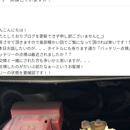
んこんにちは！
たとしておりブログを更新できず申し訳ございません(;_;)
新させて頂きますので是非暖かい目でご覧になって頂ければ幸いです！
本日お話したいのが、、、タイトルにも有ります通り「バッテリー点検
ッテリーの点検は最近されましたか？？
交換と一緒にされた方も多いかと思いますが、、、
点検したのがだいぶ前だなぁ～というお客様！
リーの状態を要確認です！！